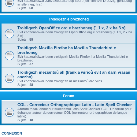
Evit kaozeal diwar zanvezioù all a-bep seurt (lec'hienn An Drouizig, geriaoueg
ar stlenneg, h.a.)
Sujets :
68
Troidigezh e brezhoneg
Troidigezh OpenOffice.org e brezhoneg (1.1.x, 2.x ha 3.x)
Evit kaozeal diwar-benn troidigezh OpenOffice.org e brezhoneg (1.1.x, 2.x ha
3.x)
Sujets :
59
Troidigezh Mozilla Firefox ha Mozilla Thunderbird e
brezhoneg
Evit kaozeal diwar-benn troidigezh Mozilla Firefox ha Mozilla Thunderbird e
brezhoneg
Sujets :
37
Troidigezh meziantoù all (frank a wirioù evit an darn vrasañ
anezho)
Evit kaozeal diwar-benn troidigezh ar meziantoù dre-vras
Sujets :
48
Forum
COL - Correcteur Orthographique Latin - Latin Spell Checker
A forum to talk about our successful Latin Spell Checker COL. Un forum pour
échanger autour du correcteur COL (correcteur orthographique de langue
latine).
Sujets :
18
CONNEXION