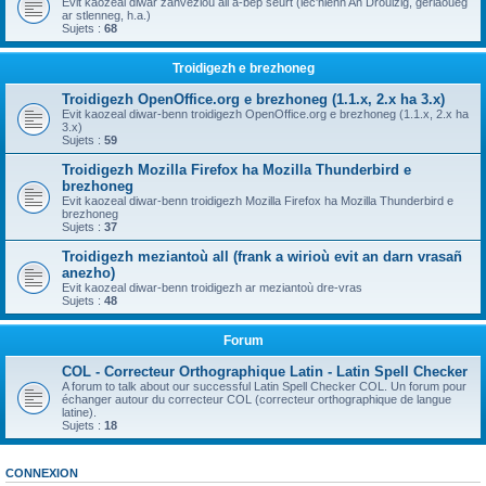
Evit kaozeal diwar zanvezioù all a-bep seurt (lec'hienn An Drouizig, geriaoueg
ar stlenneg, h.a.)
Sujets :
68
Troidigezh e brezhoneg
Troidigezh OpenOffice.org e brezhoneg (1.1.x, 2.x ha 3.x)
Evit kaozeal diwar-benn troidigezh OpenOffice.org e brezhoneg (1.1.x, 2.x ha
3.x)
Sujets :
59
Troidigezh Mozilla Firefox ha Mozilla Thunderbird e
brezhoneg
Evit kaozeal diwar-benn troidigezh Mozilla Firefox ha Mozilla Thunderbird e
brezhoneg
Sujets :
37
Troidigezh meziantoù all (frank a wirioù evit an darn vrasañ
anezho)
Evit kaozeal diwar-benn troidigezh ar meziantoù dre-vras
Sujets :
48
Forum
COL - Correcteur Orthographique Latin - Latin Spell Checker
A forum to talk about our successful Latin Spell Checker COL. Un forum pour
échanger autour du correcteur COL (correcteur orthographique de langue
latine).
Sujets :
18
CONNEXION