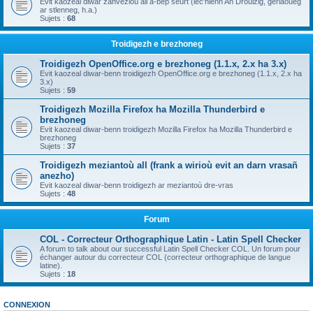
Evit kaozeal diwar zanvezioù all a-bep seurt (lec'hienn An Drouizig, geriaoueg
ar stlenneg, h.a.)
Sujets :
68
Troidigezh e brezhoneg
Troidigezh OpenOffice.org e brezhoneg (1.1.x, 2.x ha 3.x)
Evit kaozeal diwar-benn troidigezh OpenOffice.org e brezhoneg (1.1.x, 2.x ha
3.x)
Sujets :
59
Troidigezh Mozilla Firefox ha Mozilla Thunderbird e
brezhoneg
Evit kaozeal diwar-benn troidigezh Mozilla Firefox ha Mozilla Thunderbird e
brezhoneg
Sujets :
37
Troidigezh meziantoù all (frank a wirioù evit an darn vrasañ
anezho)
Evit kaozeal diwar-benn troidigezh ar meziantoù dre-vras
Sujets :
48
Forum
COL - Correcteur Orthographique Latin - Latin Spell Checker
A forum to talk about our successful Latin Spell Checker COL. Un forum pour
échanger autour du correcteur COL (correcteur orthographique de langue
latine).
Sujets :
18
CONNEXION