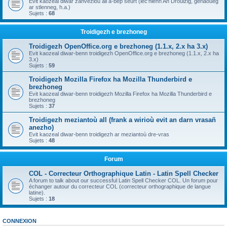
Evit kaozeal diwar zanvezioù all a-bep seurt (lec'hienn An Drouizig, geriaoueg
ar stlenneg, h.a.)
Sujets :
68
Troidigezh e brezhoneg
Troidigezh OpenOffice.org e brezhoneg (1.1.x, 2.x ha 3.x)
Evit kaozeal diwar-benn troidigezh OpenOffice.org e brezhoneg (1.1.x, 2.x ha
3.x)
Sujets :
59
Troidigezh Mozilla Firefox ha Mozilla Thunderbird e
brezhoneg
Evit kaozeal diwar-benn troidigezh Mozilla Firefox ha Mozilla Thunderbird e
brezhoneg
Sujets :
37
Troidigezh meziantoù all (frank a wirioù evit an darn vrasañ
anezho)
Evit kaozeal diwar-benn troidigezh ar meziantoù dre-vras
Sujets :
48
Forum
COL - Correcteur Orthographique Latin - Latin Spell Checker
A forum to talk about our successful Latin Spell Checker COL. Un forum pour
échanger autour du correcteur COL (correcteur orthographique de langue
latine).
Sujets :
18
CONNEXION