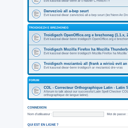
Evit kaozeal diwar-benn ar c'hlavier C'HWERTY
Danvezioù all a-bep seurt
Evit kaozeal diwar zanvezioù all a-bep seurt (lec'hienn An Dro
TROIDIGEZH E BREZHONEG
Troidigezh OpenOffice.org e brezhoneg (1.1.x, 2
Evit kaozeal diwar-benn troidigezh OpenOffice.org e brezhone
Troidigezh Mozilla Firefox ha Mozilla Thunder
Evit kaozeal diwar-benn troidigezh Mozilla Firefox ha Mozill
Troidigezh meziantoù all (frank a wirioù evit a
Evit kaozeal diwar-benn troidigezh ar meziantoù dre-vras
FORUM
COL - Correcteur Orthographique Latin - Latin 
A forum to talk about our successful Latin Spell Checker C
orthographique de langue latine).
CONNEXION
Nom d’utilisateur :
Mot de passe :
QUI EST EN LIGNE ?