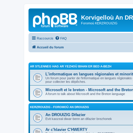
Korvigelloù An D
Foromoù KERZROUIZIG
Raccourcis
FAQ
Accueil du forum
AR STLENNEG HAG AR YEZHOÙ BIHAN ER BED A-BEZH
L'informatique en langues régionales et minorit
Un forum pour parler de l'informatique en langues régionales
pour collecter les dépêches.
Microsoft et le breton - Microsoft and the Bret
A forum to talk about Microsoft and the Breton language
KERZROUIZIG - FOROMOÙ AN DROUIZIG
An DROUIZIG Difazier
Evit kaozeal diwar-benn an difazier brezhonek
Ar c'hlavier C'HWERTY