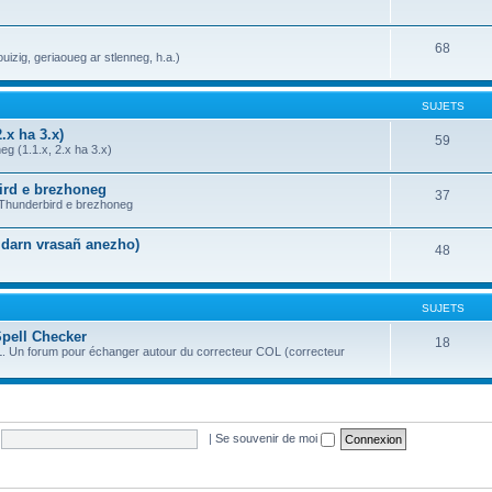
68
uizig, geriaoueg ar stlenneg, h.a.)
SUJETS
.x ha 3.x)
59
g (1.1.x, 2.x ha 3.x)
bird e brezhoneg
37
a Thunderbird e brezhoneg
n darn vrasañ anezho)
48
SUJETS
Spell Checker
18
OL. Un forum pour échanger autour du correcteur COL (correcteur
|
Se souvenir de moi