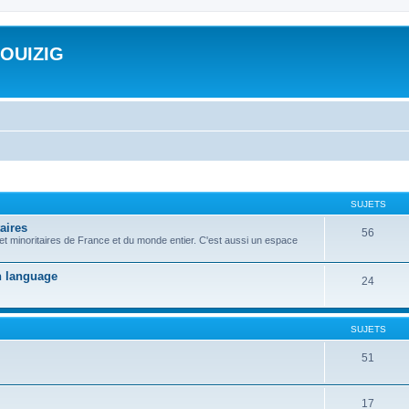
ROUIZIG
SUJETS
aires
56
 et minoritaires de France et du monde entier. C'est aussi un espace
on language
24
SUJETS
51
17