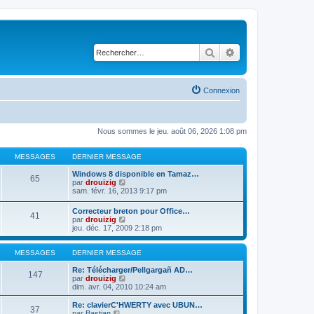
Rechercher
Recherche avancé
Connexion
Nous sommes le jeu. août 06, 2026 1:08 pm
MESSAGES
DERNIER MESSAGE
Windows 8 disponible en Tamaz…
65
C
par
drouizig
o
sam. févr. 16, 2013 9:17 pm
n
s
Correcteur breton pour Office…
41
u
C
par
drouizig
l
o
jeu. déc. 17, 2009 2:18 pm
t
n
e
s
r
u
MESSAGES
DERNIER MESSAGE
l
l
e
t
Re: Télécharger/Pellgargañ AD…
147
d
e
C
par
drouizig
e
r
o
dim. avr. 04, 2010 10:24 am
r
l
n
n
e
s
Re: clavierC'HWERTY avec UBUN…
i
37
d
u
C
par
Bastian