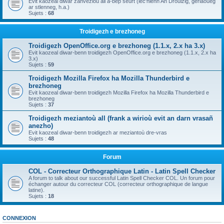
Evit kaozeal diwar zanvezioù all a-bep seurt (lec'hienn An Drouizig, geriaoueg
ar stlenneg, h.a.)
Sujets :
68
Troidigezh e brezhoneg
Troidigezh OpenOffice.org e brezhoneg (1.1.x, 2.x ha 3.x)
Evit kaozeal diwar-benn troidigezh OpenOffice.org e brezhoneg (1.1.x, 2.x ha
3.x)
Sujets :
59
Troidigezh Mozilla Firefox ha Mozilla Thunderbird e
brezhoneg
Evit kaozeal diwar-benn troidigezh Mozilla Firefox ha Mozilla Thunderbird e
brezhoneg
Sujets :
37
Troidigezh meziantoù all (frank a wirioù evit an darn vrasañ
anezho)
Evit kaozeal diwar-benn troidigezh ar meziantoù dre-vras
Sujets :
48
Forum
COL - Correcteur Orthographique Latin - Latin Spell Checker
A forum to talk about our successful Latin Spell Checker COL. Un forum pour
échanger autour du correcteur COL (correcteur orthographique de langue
latine).
Sujets :
18
CONNEXION