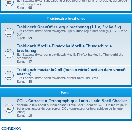
Evit kaozeal diwar zanvezioù all a-bep seurt (lec'hienn An Drouizig, geriaoueg
ar stlenneg, h.a.)
Sujets :
68
Troidigezh e brezhoneg
Troidigezh OpenOffice.org e brezhoneg (1.1.x, 2.x ha 3.x)
Evit kaozeal diwar-benn troidigezh OpenOffice.org e brezhoneg (1.1.x, 2.x ha
3.x)
Sujets :
59
Troidigezh Mozilla Firefox ha Mozilla Thunderbird e
brezhoneg
Evit kaozeal diwar-benn troidigezh Mozilla Firefox ha Mozilla Thunderbird e
brezhoneg
Sujets :
37
Troidigezh meziantoù all (frank a wirioù evit an darn vrasañ
anezho)
Evit kaozeal diwar-benn troidigezh ar meziantoù dre-vras
Sujets :
48
Forum
COL - Correcteur Orthographique Latin - Latin Spell Checker
A forum to talk about our successful Latin Spell Checker COL. Un forum pour
échanger autour du correcteur COL (correcteur orthographique de langue
latine).
Sujets :
18
CONNEXION