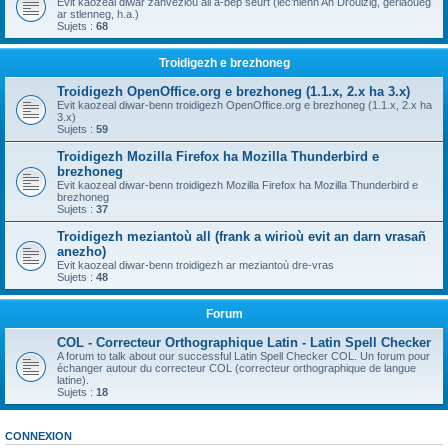
Evit kaozeal diwar zanvezioù all a-bep seurt (lec'hienn An Drouizig, geriaoueg
ar stlenneg, h.a.)
Sujets :
68
Troidigezh e brezhoneg
Troidigezh OpenOffice.org e brezhoneg (1.1.x, 2.x ha 3.x)
Evit kaozeal diwar-benn troidigezh OpenOffice.org e brezhoneg (1.1.x, 2.x ha
3.x)
Sujets :
59
Troidigezh Mozilla Firefox ha Mozilla Thunderbird e
brezhoneg
Evit kaozeal diwar-benn troidigezh Mozilla Firefox ha Mozilla Thunderbird e
brezhoneg
Sujets :
37
Troidigezh meziantoù all (frank a wirioù evit an darn vrasañ
anezho)
Evit kaozeal diwar-benn troidigezh ar meziantoù dre-vras
Sujets :
48
Forum
COL - Correcteur Orthographique Latin - Latin Spell Checker
A forum to talk about our successful Latin Spell Checker COL. Un forum pour
échanger autour du correcteur COL (correcteur orthographique de langue
latine).
Sujets :
18
CONNEXION