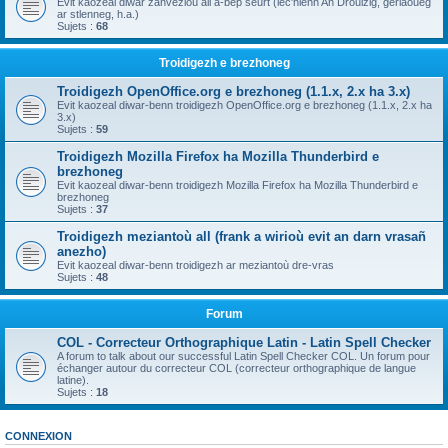
Evit kaozeal diwar zanvezioù all a-bep seurt (lec'hienn An Drouizig, geriaoueg
ar stlenneg, h.a.)
Sujets :
68
Troidigezh e brezhoneg
Troidigezh OpenOffice.org e brezhoneg (1.1.x, 2.x ha 3.x)
Evit kaozeal diwar-benn troidigezh OpenOffice.org e brezhoneg (1.1.x, 2.x ha
3.x)
Sujets :
59
Troidigezh Mozilla Firefox ha Mozilla Thunderbird e
brezhoneg
Evit kaozeal diwar-benn troidigezh Mozilla Firefox ha Mozilla Thunderbird e
brezhoneg
Sujets :
37
Troidigezh meziantoù all (frank a wirioù evit an darn vrasañ
anezho)
Evit kaozeal diwar-benn troidigezh ar meziantoù dre-vras
Sujets :
48
Forum
COL - Correcteur Orthographique Latin - Latin Spell Checker
A forum to talk about our successful Latin Spell Checker COL. Un forum pour
échanger autour du correcteur COL (correcteur orthographique de langue
latine).
Sujets :
18
CONNEXION