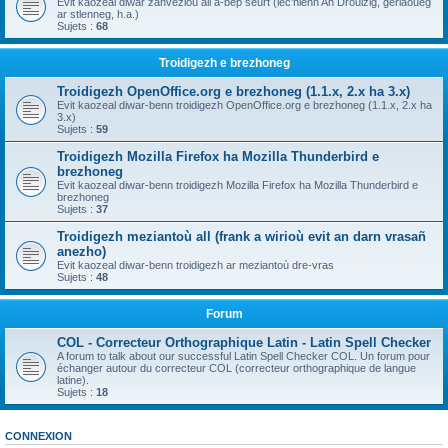
Evit kaozeal diwar zanvezioù all a-bep seurt (lec'hienn An Drouizig, geriaoueg
ar stlenneg, h.a.)
Sujets :
68
Troidigezh e brezhoneg
Troidigezh OpenOffice.org e brezhoneg (1.1.x, 2.x ha 3.x)
Evit kaozeal diwar-benn troidigezh OpenOffice.org e brezhoneg (1.1.x, 2.x ha
3.x)
Sujets :
59
Troidigezh Mozilla Firefox ha Mozilla Thunderbird e
brezhoneg
Evit kaozeal diwar-benn troidigezh Mozilla Firefox ha Mozilla Thunderbird e
brezhoneg
Sujets :
37
Troidigezh meziantoù all (frank a wirioù evit an darn vrasañ
anezho)
Evit kaozeal diwar-benn troidigezh ar meziantoù dre-vras
Sujets :
48
Forum
COL - Correcteur Orthographique Latin - Latin Spell Checker
A forum to talk about our successful Latin Spell Checker COL. Un forum pour
échanger autour du correcteur COL (correcteur orthographique de langue
latine).
Sujets :
18
CONNEXION