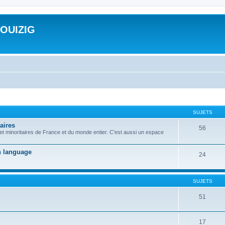
ROUIZIG
SUJETS
aires
56
 et minoritaires de France et du monde entier. C'est aussi un espace
on language
24
SUJETS
51
17