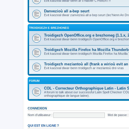
Evit kaozeal diwar-benn ar c'hlavier C'HWERTY
Danvezioù all a-bep seurt
Evit kaozeal diwar zanvezioù all a-bep seurt (lec'hienn An Dro
TROIDIGEZH E BREZHONEG
Troidigezh OpenOffice.org e brezhoneg (1.1.x, 2
Evit kaozeal diwar-benn troidigezh OpenOffice.org e brezhone
Troidigezh Mozilla Firefox ha Mozilla Thunder
Evit kaozeal diwar-benn troidigezh Mozilla Firefox ha Mozill
Troidigezh meziantoù all (frank a wirioù evit a
Evit kaozeal diwar-benn troidigezh ar meziantoù dre-vras
FORUM
COL - Correcteur Orthographique Latin - Latin 
A forum to talk about our successful Latin Spell Checker C
orthographique de langue latine).
CONNEXION
Nom d’utilisateur :
Mot de passe :
QUI EST EN LIGNE ?