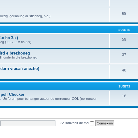
68
uizig, geriaoueg ar stlenneg, h.a.)
SUJETS
.x ha 3.x)
59
g (1.1.x, 2.x ha 3.x)
bird e brezhoneg
37
a Thunderbird e brezhoneg
n darn vrasañ anezho)
48
SUJETS
Spell Checker
18
OL. Un forum pour échanger autour du correcteur COL (correcteur
|
Se souvenir de moi