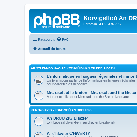
Korvigelloù An D
Foromoù KERZROUIZIG
Raccourcis
FAQ
Accueil du forum
AR STLENNEG HAG AR YEZHOÙ BIHAN ER BED A-BEZH
L'informatique en langues régionales et minorit
Un forum pour parler de l'informatique en langues régionales
pour collecter les dépêches.
Microsoft et le breton - Microsoft and the Bret
A forum to talk about Microsoft and the Breton language
KERZROUIZIG - FOROMOÙ AN DROUIZIG
An DROUIZIG Difazier
Evit kaozeal diwar-benn an difazier brezhonek
Ar c'hlavier C'HWERTY