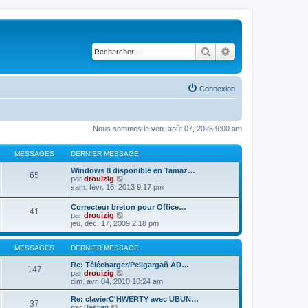
Rechercher
Recherche avancé
Connexion
Nous sommes le ven. août 07, 2026 9:00 am
MESSAGES
DERNIER MESSAGE
Windows 8 disponible en Tamaz…
65
C
par
drouizig
o
sam. févr. 16, 2013 9:17 pm
n
s
Correcteur breton pour Office…
41
u
C
par
drouizig
l
o
jeu. déc. 17, 2009 2:18 pm
t
n
e
s
r
u
MESSAGES
DERNIER MESSAGE
l
l
e
t
Re: Télécharger/Pellgargañ AD…
147
d
e
C
par
drouizig
e
r
o
dim. avr. 04, 2010 10:24 am
r
l
n
n
e
s
Re: clavierC'HWERTY avec UBUN…
i
37
d
u
C
par
Bastian