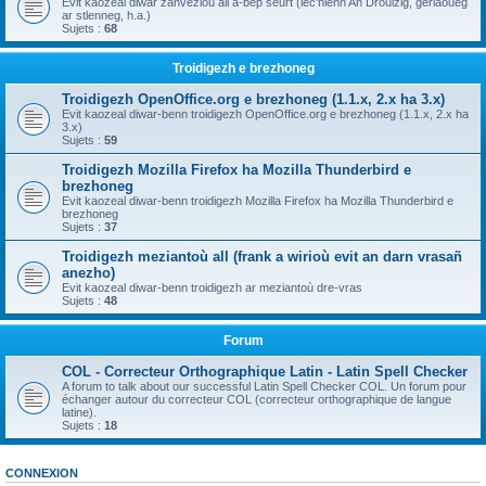
Evit kaozeal diwar zanvezioù all a-bep seurt (lec'hienn An Drouizig, geriaoueg
ar stlenneg, h.a.)
Sujets :
68
Troidigezh e brezhoneg
Troidigezh OpenOffice.org e brezhoneg (1.1.x, 2.x ha 3.x)
Evit kaozeal diwar-benn troidigezh OpenOffice.org e brezhoneg (1.1.x, 2.x ha
3.x)
Sujets :
59
Troidigezh Mozilla Firefox ha Mozilla Thunderbird e
brezhoneg
Evit kaozeal diwar-benn troidigezh Mozilla Firefox ha Mozilla Thunderbird e
brezhoneg
Sujets :
37
Troidigezh meziantoù all (frank a wirioù evit an darn vrasañ
anezho)
Evit kaozeal diwar-benn troidigezh ar meziantoù dre-vras
Sujets :
48
Forum
COL - Correcteur Orthographique Latin - Latin Spell Checker
A forum to talk about our successful Latin Spell Checker COL. Un forum pour
échanger autour du correcteur COL (correcteur orthographique de langue
latine).
Sujets :
18
CONNEXION