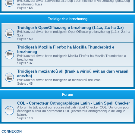
Evit kaozeal diwar zanvezioù all a-bep seurt (lec'hienn An Drouizig, geriaoueg
ar stlenneg, h.a.)
Sujets :
68
Troidigezh e brezhoneg
Troidigezh OpenOffice.org e brezhoneg (1.1.x, 2.x ha 3.x)
Evit kaozeal diwar-benn troidigezh OpenOffice.org e brezhoneg (1.1.x, 2.x ha
3.x)
Sujets :
59
Troidigezh Mozilla Firefox ha Mozilla Thunderbird e
brezhoneg
Evit kaozeal diwar-benn troidigezh Mozilla Firefox ha Mozilla Thunderbird e
brezhoneg
Sujets :
37
Troidigezh meziantoù all (frank a wirioù evit an darn vrasañ
anezho)
Evit kaozeal diwar-benn troidigezh ar meziantoù dre-vras
Sujets :
48
Forum
COL - Correcteur Orthographique Latin - Latin Spell Checker
A forum to talk about our successful Latin Spell Checker COL. Un forum pour
échanger autour du correcteur COL (correcteur orthographique de langue
latine).
Sujets :
18
CONNEXION