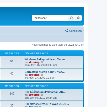
Rechercher
Recherche avancé
Connexion
Nous sommes le sam. août 08, 2026 7:41 am
MESSAGES
DERNIER MESSAGE
Windows 8 disponible en Tamaz…
65
C
par
drouizig
o
sam. févr. 16, 2013 9:17 pm
n
s
Correcteur breton pour Office…
41
u
C
par
drouizig
l
o
jeu. déc. 17, 2009 2:18 pm
t
n
e
s
r
u
MESSAGES
DERNIER MESSAGE
l
l
e
t
Re: Télécharger/Pellgargañ AD…
147
d
e
C
par
drouizig
e
r
o
dim. avr. 04, 2010 10:24 am
r
l
n
n
e
s
Re: clavierC'HWERTY avec UBUN…
i
37
d
u
C
par
Bastian