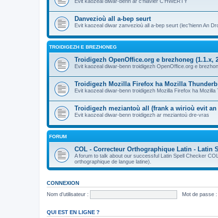
Evit kaozeal diwar-benn ar c'hlavier C'HWERTY
Danvezioù all a-bep seurt
Evit kaozeal diwar zanvezioù all a-bep seurt (lec'hienn An Dro
TROIDIGEZH E BREZHONEG
Troidigezh OpenOffice.org e brezhoneg (1.1.x, 2
Evit kaozeal diwar-benn troidigezh OpenOffice.org e brezhone
Troidigezh Mozilla Firefox ha Mozilla Thunder
Evit kaozeal diwar-benn troidigezh Mozilla Firefox ha Mozill
Troidigezh meziantoù all (frank a wirioù evit a
Evit kaozeal diwar-benn troidigezh ar meziantoù dre-vras
FORUM
COL - Correcteur Orthographique Latin - Latin 
A forum to talk about our successful Latin Spell Checker C
orthographique de langue latine).
CONNEXION
Nom d’utilisateur :
Mot de passe :
QUI EST EN LIGNE ?