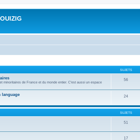
ROUIZIG
SUJETS
aires
56
 et minoritaires de France et du monde entier. C'est aussi un espace
on language
24
SUJETS
51
17