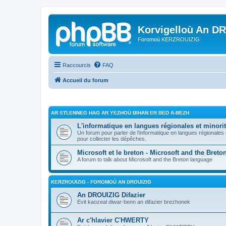
Korvigelloù An D
Foromoù KERZROUIZIG
Raccourcis
FAQ
Accueil du forum
AR STLENNEG HAG AR YEZHOÙ BIHAN ER BED A-BEZH
L'informatique en langues régionales et minorit
Un forum pour parler de l'informatique en langues régionales
pour collecter les dépêches.
Microsoft et le breton - Microsoft and the Bret
A forum to talk about Microsoft and the Breton language
KERZROUIZIG - FOROMOÙ AN DROUIZIG
An DROUIZIG Difazier
Evit kaozeal diwar-benn an difazier brezhonek
Ar c'hlavier C'HWERTY