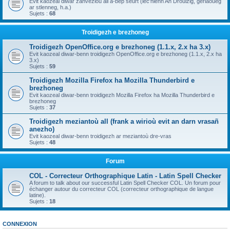
Evit kaozeal diwar zanvezioù all a-bep seurt (lec'hienn An Drouizig, geriaoueg
ar stlenneg, h.a.)
Sujets :
68
Troidigezh e brezhoneg
Troidigezh OpenOffice.org e brezhoneg (1.1.x, 2.x ha 3.x)
Evit kaozeal diwar-benn troidigezh OpenOffice.org e brezhoneg (1.1.x, 2.x ha
3.x)
Sujets :
59
Troidigezh Mozilla Firefox ha Mozilla Thunderbird e
brezhoneg
Evit kaozeal diwar-benn troidigezh Mozilla Firefox ha Mozilla Thunderbird e
brezhoneg
Sujets :
37
Troidigezh meziantoù all (frank a wirioù evit an darn vrasañ
anezho)
Evit kaozeal diwar-benn troidigezh ar meziantoù dre-vras
Sujets :
48
Forum
COL - Correcteur Orthographique Latin - Latin Spell Checker
A forum to talk about our successful Latin Spell Checker COL. Un forum pour
échanger autour du correcteur COL (correcteur orthographique de langue
latine).
Sujets :
18
CONNEXION