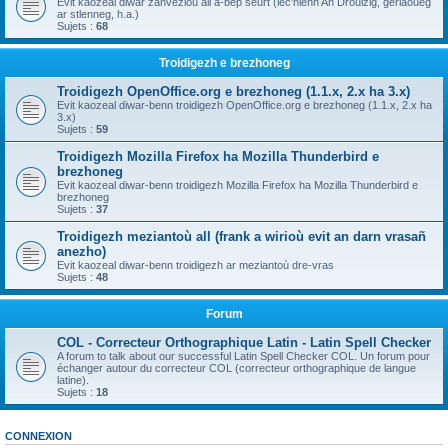
Evit kaozeal diwar zanvezioù all a-bep seurt (lec'hienn An Drouizig, geriaoueg
ar stlenneg, h.a.)
Sujets :
68
Troidigezh e brezhoneg
Troidigezh OpenOffice.org e brezhoneg (1.1.x, 2.x ha 3.x)
Evit kaozeal diwar-benn troidigezh OpenOffice.org e brezhoneg (1.1.x, 2.x ha
3.x)
Sujets :
59
Troidigezh Mozilla Firefox ha Mozilla Thunderbird e
brezhoneg
Evit kaozeal diwar-benn troidigezh Mozilla Firefox ha Mozilla Thunderbird e
brezhoneg
Sujets :
37
Troidigezh meziantoù all (frank a wirioù evit an darn vrasañ
anezho)
Evit kaozeal diwar-benn troidigezh ar meziantoù dre-vras
Sujets :
48
Forum
COL - Correcteur Orthographique Latin - Latin Spell Checker
A forum to talk about our successful Latin Spell Checker COL. Un forum pour
échanger autour du correcteur COL (correcteur orthographique de langue
latine).
Sujets :
18
CONNEXION