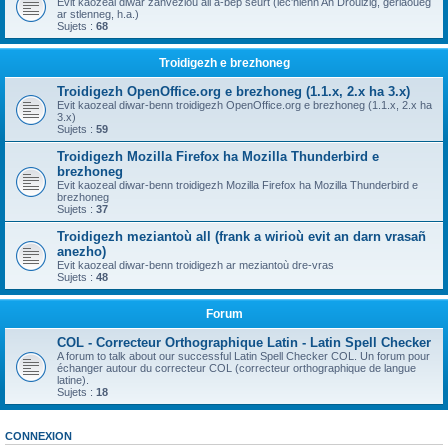
Evit kaozeal diwar zanvezioù all a-bep seurt (lec'hienn An Drouizig, geriaoueg
ar stlenneg, h.a.)
Sujets :
68
Troidigezh e brezhoneg
Troidigezh OpenOffice.org e brezhoneg (1.1.x, 2.x ha 3.x)
Evit kaozeal diwar-benn troidigezh OpenOffice.org e brezhoneg (1.1.x, 2.x ha
3.x)
Sujets :
59
Troidigezh Mozilla Firefox ha Mozilla Thunderbird e
brezhoneg
Evit kaozeal diwar-benn troidigezh Mozilla Firefox ha Mozilla Thunderbird e
brezhoneg
Sujets :
37
Troidigezh meziantoù all (frank a wirioù evit an darn vrasañ
anezho)
Evit kaozeal diwar-benn troidigezh ar meziantoù dre-vras
Sujets :
48
Forum
COL - Correcteur Orthographique Latin - Latin Spell Checker
A forum to talk about our successful Latin Spell Checker COL. Un forum pour
échanger autour du correcteur COL (correcteur orthographique de langue
latine).
Sujets :
18
CONNEXION