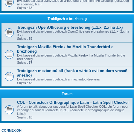
Evit kaozeal diwar zanvezioù all a-bep seurt (lec'hienn An Drouizig, geriaoueg
ar stlenneg, h.a.)
Sujets :
68
Troidigezh e brezhoneg
Troidigezh OpenOffice.org e brezhoneg (1.1.x, 2.x ha 3.x)
Evit kaozeal diwar-benn troidigezh OpenOffice.org e brezhoneg (1.1.x, 2.x ha
3.x)
Sujets :
59
Troidigezh Mozilla Firefox ha Mozilla Thunderbird e
brezhoneg
Evit kaozeal diwar-benn troidigezh Mozilla Firefox ha Mozilla Thunderbird e
brezhoneg
Sujets :
37
Troidigezh meziantoù all (frank a wirioù evit an darn vrasañ
anezho)
Evit kaozeal diwar-benn troidigezh ar meziantoù dre-vras
Sujets :
48
Forum
COL - Correcteur Orthographique Latin - Latin Spell Checker
A forum to talk about our successful Latin Spell Checker COL. Un forum pour
échanger autour du correcteur COL (correcteur orthographique de langue
latine).
Sujets :
18
CONNEXION