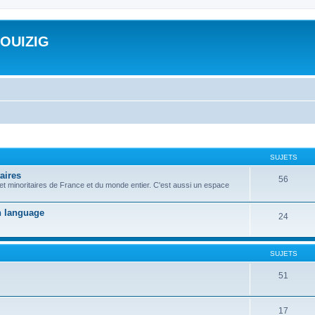
ROUIZIG
SUJETS
aires
56
 et minoritaires de France et du monde entier. C'est aussi un espace
on language
24
SUJETS
51
17