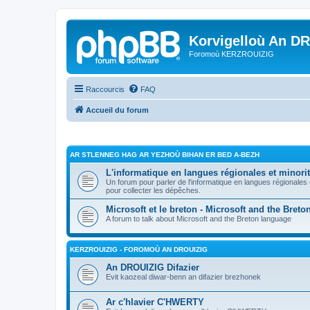
Korvigelloù An D
Foromoù KERZROUIZIG
Raccourcis
FAQ
Accueil du forum
AR STLENNEG HAG AR YEZHOÙ BIHAN ER BED A-BEZH
L'informatique en langues régionales et minorit
Un forum pour parler de l'informatique en langues régionales
pour collecter les dépêches.
Microsoft et le breton - Microsoft and the Bret
A forum to talk about Microsoft and the Breton language
KERZROUIZIG - FOROMOÙ AN DROUIZIG
An DROUIZIG Difazier
Evit kaozeal diwar-benn an difazier brezhonek
Ar c'hlavier C'HWERTY