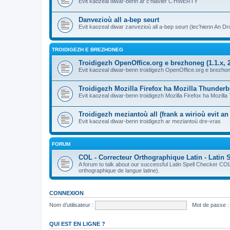
Evit kaozeal diwar-benn ar c'hlavier C'HWERTY
Danvezioù all a-bep seurt
Evit kaozeal diwar zanvezioù all a-bep seurt (lec'hienn An Dro
TROIDIGEZH E BREZHONEG
Troidigezh OpenOffice.org e brezhoneg (1.1.x, 2
Evit kaozeal diwar-benn troidigezh OpenOffice.org e brezhone
Troidigezh Mozilla Firefox ha Mozilla Thunder
Evit kaozeal diwar-benn troidigezh Mozilla Firefox ha Mozill
Troidigezh meziantoù all (frank a wirioù evit a
Evit kaozeal diwar-benn troidigezh ar meziantoù dre-vras
FORUM
COL - Correcteur Orthographique Latin - Latin 
A forum to talk about our successful Latin Spell Checker C
orthographique de langue latine).
CONNEXION
Nom d’utilisateur :
Mot de passe :
QUI EST EN LIGNE ?