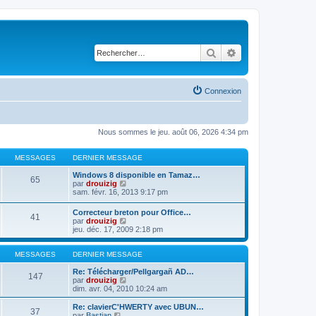
Rechercher
Recherche avancé
Connexion
Nous sommes le jeu. août 06, 2026 4:34 pm
MESSAGES
DERNIER MESSAGE
Windows 8 disponible en Tamaz…
65
C
par
drouizig
o
sam. févr. 16, 2013 9:17 pm
n
s
Correcteur breton pour Office…
41
u
C
par
drouizig
l
o
jeu. déc. 17, 2009 2:18 pm
t
n
e
s
r
u
MESSAGES
DERNIER MESSAGE
l
l
e
t
Re: Télécharger/Pellgargañ AD…
147
d
e
C
par
drouizig
e
r
o
dim. avr. 04, 2010 10:24 am
r
l
n
n
e
s
Re: clavierC'HWERTY avec UBUN…
i
37
d
u
C
par
Bastian