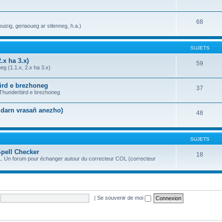
68
uizig, geriaoueg ar stlenneg, h.a.)
SUJETS
.x ha 3.x)
59
g (1.1.x, 2.x ha 3.x)
bird e brezhoneg
37
a Thunderbird e brezhoneg
n darn vrasañ anezho)
48
SUJETS
Spell Checker
18
OL. Un forum pour échanger autour du correcteur COL (correcteur
|
Se souvenir de moi