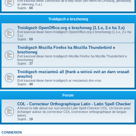
Evit kaozeal diwar zanvezioù all a-bep seurt (lec'hienn An Drouizig, geriaoueg
ar stlenneg, h.a.)
Sujets :
68
Troidigezh e brezhoneg
Troidigezh OpenOffice.org e brezhoneg (1.1.x, 2.x ha 3.x)
Evit kaozeal diwar-benn troidigezh OpenOffice.org e brezhoneg (1.1.x, 2.x ha
3.x)
Sujets :
59
Troidigezh Mozilla Firefox ha Mozilla Thunderbird e
brezhoneg
Evit kaozeal diwar-benn troidigezh Mozilla Firefox ha Mozilla Thunderbird e
brezhoneg
Sujets :
37
Troidigezh meziantoù all (frank a wirioù evit an darn vrasañ
anezho)
Evit kaozeal diwar-benn troidigezh ar meziantoù dre-vras
Sujets :
48
Forum
COL - Correcteur Orthographique Latin - Latin Spell Checker
A forum to talk about our successful Latin Spell Checker COL. Un forum pour
échanger autour du correcteur COL (correcteur orthographique de langue
latine).
Sujets :
18
CONNEXION