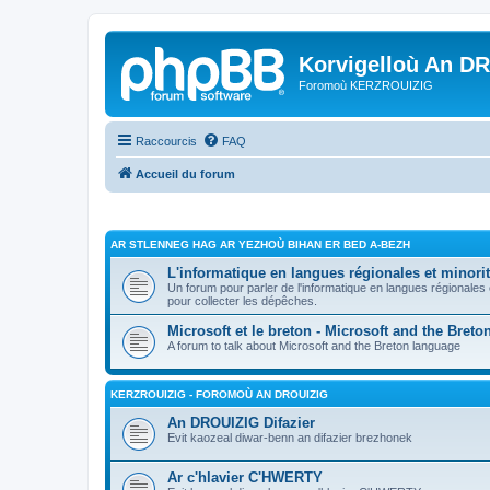
Korvigelloù An D
Foromoù KERZROUIZIG
Raccourcis
FAQ
Accueil du forum
AR STLENNEG HAG AR YEZHOÙ BIHAN ER BED A-BEZH
L'informatique en langues régionales et minorit
Un forum pour parler de l'informatique en langues régionales
pour collecter les dépêches.
Microsoft et le breton - Microsoft and the Bret
A forum to talk about Microsoft and the Breton language
KERZROUIZIG - FOROMOÙ AN DROUIZIG
An DROUIZIG Difazier
Evit kaozeal diwar-benn an difazier brezhonek
Ar c'hlavier C'HWERTY