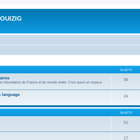
ROUIZIG
SUJETS
aires
56
 et minoritaires de France et du monde entier. C'est aussi un espace
on language
24
SUJETS
51
17