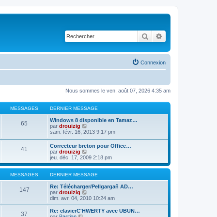
Rechercher
Recherche avancé
Connexion
Nous sommes le ven. août 07, 2026 4:35 am
MESSAGES
DERNIER MESSAGE
Windows 8 disponible en Tamaz…
65
C
par
drouizig
o
sam. févr. 16, 2013 9:17 pm
n
s
Correcteur breton pour Office…
41
u
C
par
drouizig
l
o
jeu. déc. 17, 2009 2:18 pm
t
n
e
s
r
u
MESSAGES
DERNIER MESSAGE
l
l
e
t
Re: Télécharger/Pellgargañ AD…
147
d
e
C
par
drouizig
e
r
o
dim. avr. 04, 2010 10:24 am
r
l
n
n
e
s
Re: clavierC'HWERTY avec UBUN…
i
37
d
u
C
par
Bastian