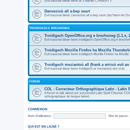
Evit kaozeal diwar-benn ar c'hlavier C'HWERTY
Danvezioù all a-bep seurt
Evit kaozeal diwar zanvezioù all a-bep seurt (lec'hienn An Dro
TROIDIGEZH E BREZHONEG
Troidigezh OpenOffice.org e brezhoneg (1.1.x, 2
Evit kaozeal diwar-benn troidigezh OpenOffice.org e brezhone
Troidigezh Mozilla Firefox ha Mozilla Thunder
Evit kaozeal diwar-benn troidigezh Mozilla Firefox ha Mozill
Troidigezh meziantoù all (frank a wirioù evit a
Evit kaozeal diwar-benn troidigezh ar meziantoù dre-vras
FORUM
COL - Correcteur Orthographique Latin - Latin 
A forum to talk about our successful Latin Spell Checker C
orthographique de langue latine).
CONNEXION
Nom d’utilisateur :
Mot de passe :
QUI EST EN LIGNE ?