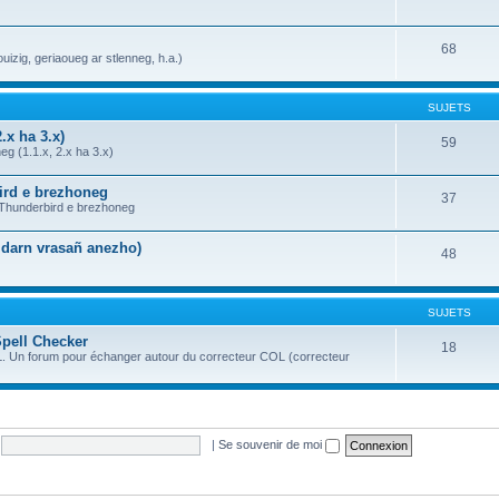
68
uizig, geriaoueg ar stlenneg, h.a.)
SUJETS
.x ha 3.x)
59
g (1.1.x, 2.x ha 3.x)
bird e brezhoneg
37
a Thunderbird e brezhoneg
n darn vrasañ anezho)
48
SUJETS
Spell Checker
18
OL. Un forum pour échanger autour du correcteur COL (correcteur
|
Se souvenir de moi