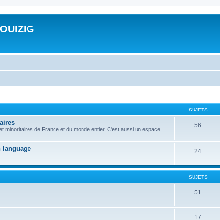
ROUIZIG
SUJETS
aires
56
 et minoritaires de France et du monde entier. C'est aussi un espace
on language
24
SUJETS
51
17