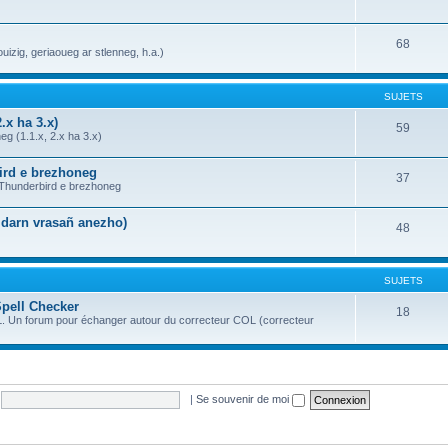
68
uizig, geriaoueg ar stlenneg, h.a.)
SUJETS
.x ha 3.x)
59
g (1.1.x, 2.x ha 3.x)
bird e brezhoneg
37
a Thunderbird e brezhoneg
n darn vrasañ anezho)
48
SUJETS
Spell Checker
18
OL. Un forum pour échanger autour du correcteur COL (correcteur
|
Se souvenir de moi