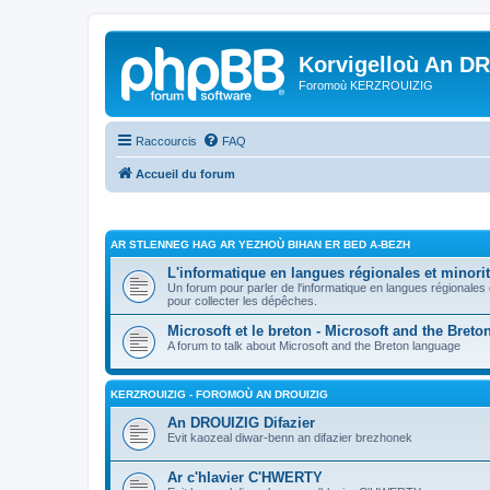
Korvigelloù An D
Foromoù KERZROUIZIG
Raccourcis
FAQ
Accueil du forum
AR STLENNEG HAG AR YEZHOÙ BIHAN ER BED A-BEZH
L'informatique en langues régionales et minorit
Un forum pour parler de l'informatique en langues régionales
pour collecter les dépêches.
Microsoft et le breton - Microsoft and the Bret
A forum to talk about Microsoft and the Breton language
KERZROUIZIG - FOROMOÙ AN DROUIZIG
An DROUIZIG Difazier
Evit kaozeal diwar-benn an difazier brezhonek
Ar c'hlavier C'HWERTY