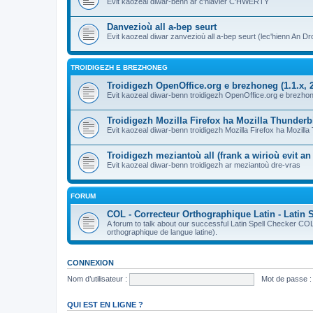
Evit kaozeal diwar-benn ar c'hlavier C'HWERTY
Danvezioù all a-bep seurt
Evit kaozeal diwar zanvezioù all a-bep seurt (lec'hienn An Dro
TROIDIGEZH E BREZHONEG
Troidigezh OpenOffice.org e brezhoneg (1.1.x, 2
Evit kaozeal diwar-benn troidigezh OpenOffice.org e brezhone
Troidigezh Mozilla Firefox ha Mozilla Thunder
Evit kaozeal diwar-benn troidigezh Mozilla Firefox ha Mozill
Troidigezh meziantoù all (frank a wirioù evit a
Evit kaozeal diwar-benn troidigezh ar meziantoù dre-vras
FORUM
COL - Correcteur Orthographique Latin - Latin 
A forum to talk about our successful Latin Spell Checker C
orthographique de langue latine).
CONNEXION
Nom d’utilisateur :
Mot de passe :
QUI EST EN LIGNE ?