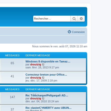
Rechercher
Recherche avancé
Connexion
Nous sommes le ven. août 07, 2026 11:10 am
MESSAGES
DERNIER MESSAGE
Windows 8 disponible en Tamaz…
65
C
par
drouizig
o
sam. févr. 16, 2013 9:17 pm
n
s
Correcteur breton pour Office…
41
u
C
par
drouizig
l
o
jeu. déc. 17, 2009 2:18 pm
t
n
e
s
r
u
MESSAGES
DERNIER MESSAGE
l
l
e
t
Re: Télécharger/Pellgargañ AD…
147
d
e
C
par
drouizig
e
r
o
dim. avr. 04, 2010 10:24 am
r
l
n
n
e
s
Re: clavierC'HWERTY avec UBUN…
i
37
d
u
C
par
Bastian