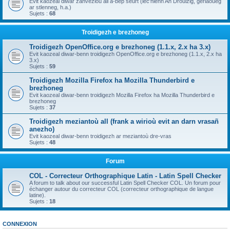
Evit kaozeal diwar zanvezioù all a-bep seurt (lec'hienn An Drouizig, geriaoueg
ar stlenneg, h.a.)
Sujets :
68
Troidigezh e brezhoneg
Troidigezh OpenOffice.org e brezhoneg (1.1.x, 2.x ha 3.x)
Evit kaozeal diwar-benn troidigezh OpenOffice.org e brezhoneg (1.1.x, 2.x ha
3.x)
Sujets :
59
Troidigezh Mozilla Firefox ha Mozilla Thunderbird e
brezhoneg
Evit kaozeal diwar-benn troidigezh Mozilla Firefox ha Mozilla Thunderbird e
brezhoneg
Sujets :
37
Troidigezh meziantoù all (frank a wirioù evit an darn vrasañ
anezho)
Evit kaozeal diwar-benn troidigezh ar meziantoù dre-vras
Sujets :
48
Forum
COL - Correcteur Orthographique Latin - Latin Spell Checker
A forum to talk about our successful Latin Spell Checker COL. Un forum pour
échanger autour du correcteur COL (correcteur orthographique de langue
latine).
Sujets :
18
CONNEXION