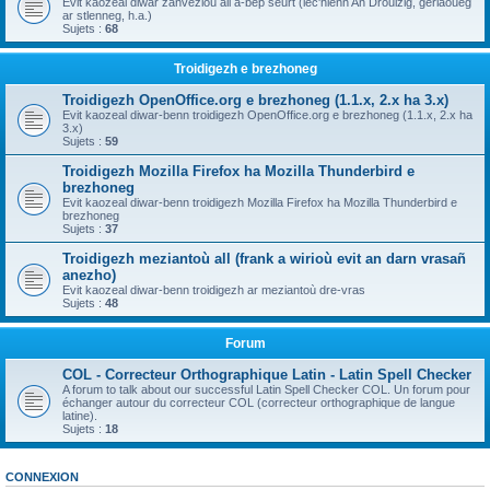
Evit kaozeal diwar zanvezioù all a-bep seurt (lec'hienn An Drouizig, geriaoueg
ar stlenneg, h.a.)
Sujets :
68
Troidigezh e brezhoneg
Troidigezh OpenOffice.org e brezhoneg (1.1.x, 2.x ha 3.x)
Evit kaozeal diwar-benn troidigezh OpenOffice.org e brezhoneg (1.1.x, 2.x ha
3.x)
Sujets :
59
Troidigezh Mozilla Firefox ha Mozilla Thunderbird e
brezhoneg
Evit kaozeal diwar-benn troidigezh Mozilla Firefox ha Mozilla Thunderbird e
brezhoneg
Sujets :
37
Troidigezh meziantoù all (frank a wirioù evit an darn vrasañ
anezho)
Evit kaozeal diwar-benn troidigezh ar meziantoù dre-vras
Sujets :
48
Forum
COL - Correcteur Orthographique Latin - Latin Spell Checker
A forum to talk about our successful Latin Spell Checker COL. Un forum pour
échanger autour du correcteur COL (correcteur orthographique de langue
latine).
Sujets :
18
CONNEXION