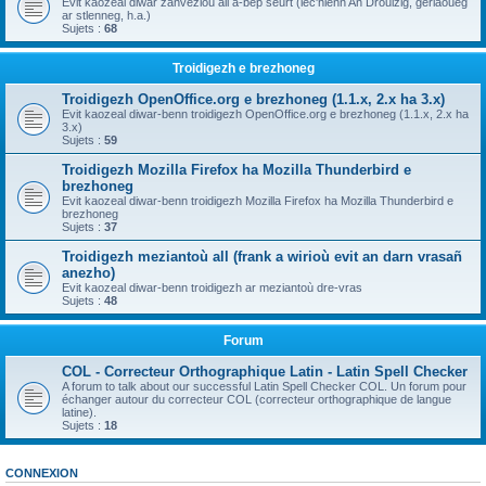
Evit kaozeal diwar zanvezioù all a-bep seurt (lec'hienn An Drouizig, geriaoueg
ar stlenneg, h.a.)
Sujets :
68
Troidigezh e brezhoneg
Troidigezh OpenOffice.org e brezhoneg (1.1.x, 2.x ha 3.x)
Evit kaozeal diwar-benn troidigezh OpenOffice.org e brezhoneg (1.1.x, 2.x ha
3.x)
Sujets :
59
Troidigezh Mozilla Firefox ha Mozilla Thunderbird e
brezhoneg
Evit kaozeal diwar-benn troidigezh Mozilla Firefox ha Mozilla Thunderbird e
brezhoneg
Sujets :
37
Troidigezh meziantoù all (frank a wirioù evit an darn vrasañ
anezho)
Evit kaozeal diwar-benn troidigezh ar meziantoù dre-vras
Sujets :
48
Forum
COL - Correcteur Orthographique Latin - Latin Spell Checker
A forum to talk about our successful Latin Spell Checker COL. Un forum pour
échanger autour du correcteur COL (correcteur orthographique de langue
latine).
Sujets :
18
CONNEXION