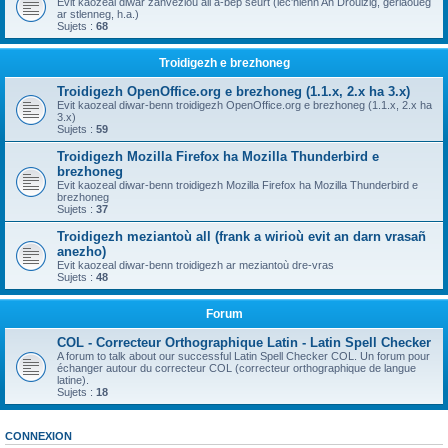
Evit kaozeal diwar zanvezioù all a-bep seurt (lec'hienn An Drouizig, geriaoueg
ar stlenneg, h.a.)
Sujets :
68
Troidigezh e brezhoneg
Troidigezh OpenOffice.org e brezhoneg (1.1.x, 2.x ha 3.x)
Evit kaozeal diwar-benn troidigezh OpenOffice.org e brezhoneg (1.1.x, 2.x ha
3.x)
Sujets :
59
Troidigezh Mozilla Firefox ha Mozilla Thunderbird e
brezhoneg
Evit kaozeal diwar-benn troidigezh Mozilla Firefox ha Mozilla Thunderbird e
brezhoneg
Sujets :
37
Troidigezh meziantoù all (frank a wirioù evit an darn vrasañ
anezho)
Evit kaozeal diwar-benn troidigezh ar meziantoù dre-vras
Sujets :
48
Forum
COL - Correcteur Orthographique Latin - Latin Spell Checker
A forum to talk about our successful Latin Spell Checker COL. Un forum pour
échanger autour du correcteur COL (correcteur orthographique de langue
latine).
Sujets :
18
CONNEXION