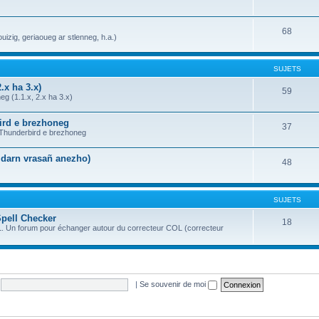
68
uizig, geriaoueg ar stlenneg, h.a.)
SUJETS
.x ha 3.x)
59
g (1.1.x, 2.x ha 3.x)
bird e brezhoneg
37
a Thunderbird e brezhoneg
n darn vrasañ anezho)
48
SUJETS
Spell Checker
18
OL. Un forum pour échanger autour du correcteur COL (correcteur
|
Se souvenir de moi