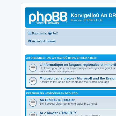
Korvigelloù An D
Foromoù KERZROUIZIG
Raccourcis
FAQ
Accueil du forum
AR STLENNEG HAG AR YEZHOÙ BIHAN ER BED A-BEZH
L'informatique en langues régionales et minorit
Un forum pour parler de l'informatique en langues régionales
pour collecter les dépêches.
Microsoft et le breton - Microsoft and the Bret
A forum to talk about Microsoft and the Breton language
KERZROUIZIG - FOROMOÙ AN DROUIZIG
An DROUIZIG Difazier
Evit kaozeal diwar-benn an difazier brezhonek
Ar c'hlavier C'HWERTY