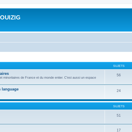
ROUIZIG
SUJETS
aires
56
 et minoritaires de France et du monde entier. C'est aussi un espace
on language
24
SUJETS
51
17