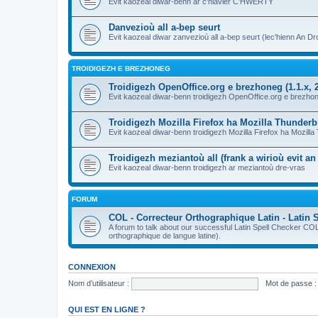
Evit kaozeal diwar-benn ar c'hlavier C'HWERTY
Danvezioù all a-bep seurt
Evit kaozeal diwar zanvezioù all a-bep seurt (lec'hienn An Dro
TROIDIGEZH E BREZHONEG
Troidigezh OpenOffice.org e brezhoneg (1.1.x, 2
Evit kaozeal diwar-benn troidigezh OpenOffice.org e brezhone
Troidigezh Mozilla Firefox ha Mozilla Thunder
Evit kaozeal diwar-benn troidigezh Mozilla Firefox ha Mozill
Troidigezh meziantoù all (frank a wirioù evit a
Evit kaozeal diwar-benn troidigezh ar meziantoù dre-vras
FORUM
COL - Correcteur Orthographique Latin - Latin 
A forum to talk about our successful Latin Spell Checker C
orthographique de langue latine).
CONNEXION
Nom d’utilisateur :
Mot de passe :
QUI EST EN LIGNE ?