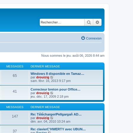
Rechercher
Recherche avancé
Connexion
Nous sommes le jeu. août 06, 2026 8:44 am
MESSAGES
DERNIER MESSAGE
Windows 8 disponible en Tamaz…
65
C
par
drouizig
o
sam. févr. 16, 2013 9:17 pm
n
s
Correcteur breton pour Office…
41
u
C
par
drouizig
l
o
jeu. déc. 17, 2009 2:18 pm
t
n
e
s
r
u
MESSAGES
DERNIER MESSAGE
l
l
e
t
Re: Télécharger/Pellgargañ AD…
147
d
e
C
par
drouizig
e
r
o
dim. avr. 04, 2010 10:24 am
r
l
n
n
e
s
Re: clavierC'HWERTY avec UBUN…
i
37
d
u
C
par
Bastian