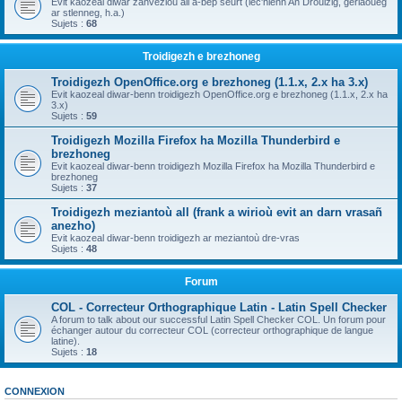
Evit kaozeal diwar zanvezioù all a-bep seurt (lec'hienn An Drouizig, geriaoueg
ar stlenneg, h.a.)
Sujets :
68
Troidigezh e brezhoneg
Troidigezh OpenOffice.org e brezhoneg (1.1.x, 2.x ha 3.x)
Evit kaozeal diwar-benn troidigezh OpenOffice.org e brezhoneg (1.1.x, 2.x ha
3.x)
Sujets :
59
Troidigezh Mozilla Firefox ha Mozilla Thunderbird e
brezhoneg
Evit kaozeal diwar-benn troidigezh Mozilla Firefox ha Mozilla Thunderbird e
brezhoneg
Sujets :
37
Troidigezh meziantoù all (frank a wirioù evit an darn vrasañ
anezho)
Evit kaozeal diwar-benn troidigezh ar meziantoù dre-vras
Sujets :
48
Forum
COL - Correcteur Orthographique Latin - Latin Spell Checker
A forum to talk about our successful Latin Spell Checker COL. Un forum pour
échanger autour du correcteur COL (correcteur orthographique de langue
latine).
Sujets :
18
CONNEXION