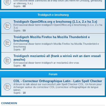
Evit kaozeal diwar zanvezioù all a-bep seurt (lec'hienn An Drouizig, geriaoueg
ar stlenneg, h.a.)
Sujets :
68
Troidigezh e brezhoneg
Troidigezh OpenOffice.org e brezhoneg (1.1.x, 2.x ha 3.x)
Evit kaozeal diwar-benn troidigezh OpenOffice.org e brezhoneg (1.1.x, 2.x ha
3.x)
Sujets :
59
Troidigezh Mozilla Firefox ha Mozilla Thunderbird e
brezhoneg
Evit kaozeal diwar-benn troidigezh Mozilla Firefox ha Mozilla Thunderbird e
brezhoneg
Sujets :
37
Troidigezh meziantoù all (frank a wirioù evit an darn vrasañ
anezho)
Evit kaozeal diwar-benn troidigezh ar meziantoù dre-vras
Sujets :
48
Forum
COL - Correcteur Orthographique Latin - Latin Spell Checker
A forum to talk about our successful Latin Spell Checker COL. Un forum pour
échanger autour du correcteur COL (correcteur orthographique de langue
latine).
Sujets :
18
CONNEXION