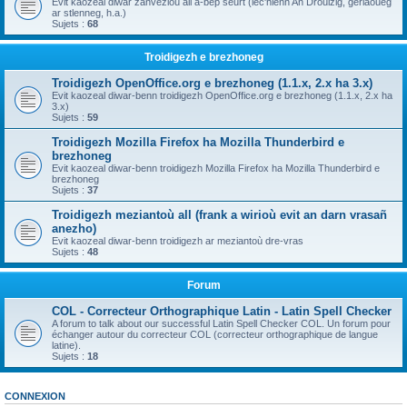
Evit kaozeal diwar zanvezioù all a-bep seurt (lec'hienn An Drouizig, geriaoueg
ar stlenneg, h.a.)
Sujets :
68
Troidigezh e brezhoneg
Troidigezh OpenOffice.org e brezhoneg (1.1.x, 2.x ha 3.x)
Evit kaozeal diwar-benn troidigezh OpenOffice.org e brezhoneg (1.1.x, 2.x ha
3.x)
Sujets :
59
Troidigezh Mozilla Firefox ha Mozilla Thunderbird e
brezhoneg
Evit kaozeal diwar-benn troidigezh Mozilla Firefox ha Mozilla Thunderbird e
brezhoneg
Sujets :
37
Troidigezh meziantoù all (frank a wirioù evit an darn vrasañ
anezho)
Evit kaozeal diwar-benn troidigezh ar meziantoù dre-vras
Sujets :
48
Forum
COL - Correcteur Orthographique Latin - Latin Spell Checker
A forum to talk about our successful Latin Spell Checker COL. Un forum pour
échanger autour du correcteur COL (correcteur orthographique de langue
latine).
Sujets :
18
CONNEXION