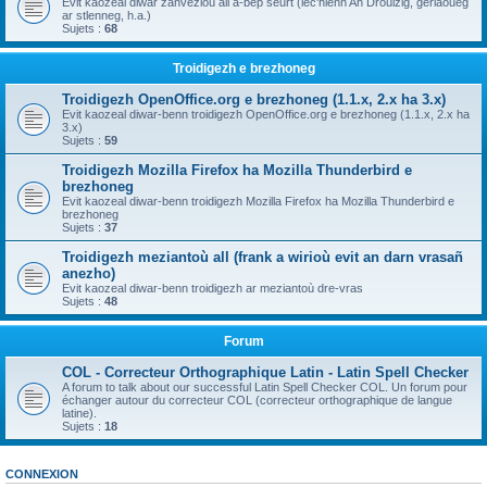
Evit kaozeal diwar zanvezioù all a-bep seurt (lec'hienn An Drouizig, geriaoueg
ar stlenneg, h.a.)
Sujets :
68
Troidigezh e brezhoneg
Troidigezh OpenOffice.org e brezhoneg (1.1.x, 2.x ha 3.x)
Evit kaozeal diwar-benn troidigezh OpenOffice.org e brezhoneg (1.1.x, 2.x ha
3.x)
Sujets :
59
Troidigezh Mozilla Firefox ha Mozilla Thunderbird e
brezhoneg
Evit kaozeal diwar-benn troidigezh Mozilla Firefox ha Mozilla Thunderbird e
brezhoneg
Sujets :
37
Troidigezh meziantoù all (frank a wirioù evit an darn vrasañ
anezho)
Evit kaozeal diwar-benn troidigezh ar meziantoù dre-vras
Sujets :
48
Forum
COL - Correcteur Orthographique Latin - Latin Spell Checker
A forum to talk about our successful Latin Spell Checker COL. Un forum pour
échanger autour du correcteur COL (correcteur orthographique de langue
latine).
Sujets :
18
CONNEXION