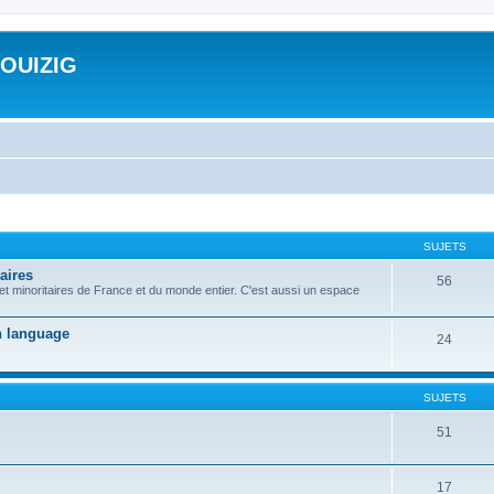
ROUIZIG
SUJETS
aires
56
 et minoritaires de France et du monde entier. C'est aussi un espace
on language
24
SUJETS
51
17