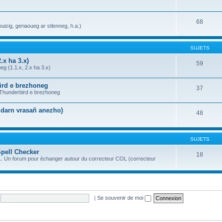
68
uizig, geriaoueg ar stlenneg, h.a.)
SUJETS
.x ha 3.x)
59
g (1.1.x, 2.x ha 3.x)
bird e brezhoneg
37
a Thunderbird e brezhoneg
n darn vrasañ anezho)
48
SUJETS
Spell Checker
18
OL. Un forum pour échanger autour du correcteur COL (correcteur
|
Se souvenir de moi