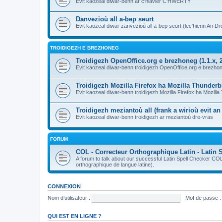
Evit kaozeal diwar-benn ar c'hlavier C'HWERTY
Danvezioù all a-bep seurt
Evit kaozeal diwar zanvezioù all a-bep seurt (lec'hienn An Dro
TROIDIGEZH E BREZHONEG
Troidigezh OpenOffice.org e brezhoneg (1.1.x, 2
Evit kaozeal diwar-benn troidigezh OpenOffice.org e brezhone
Troidigezh Mozilla Firefox ha Mozilla Thunder
Evit kaozeal diwar-benn troidigezh Mozilla Firefox ha Mozill
Troidigezh meziantoù all (frank a wirioù evit a
Evit kaozeal diwar-benn troidigezh ar meziantoù dre-vras
FORUM
COL - Correcteur Orthographique Latin - Latin 
A forum to talk about our successful Latin Spell Checker C
orthographique de langue latine).
CONNEXION
Nom d’utilisateur :
Mot de passe :
QUI EST EN LIGNE ?