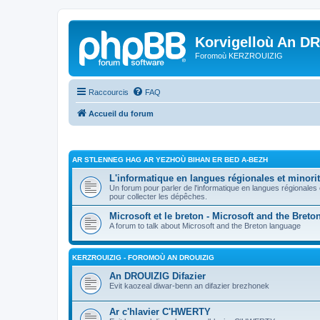
Korvigelloù An D
Foromoù KERZROUIZIG
Raccourcis
FAQ
Accueil du forum
AR STLENNEG HAG AR YEZHOÙ BIHAN ER BED A-BEZH
L'informatique en langues régionales et minorit
Un forum pour parler de l'informatique en langues régionales
pour collecter les dépêches.
Microsoft et le breton - Microsoft and the Bret
A forum to talk about Microsoft and the Breton language
KERZROUIZIG - FOROMOÙ AN DROUIZIG
An DROUIZIG Difazier
Evit kaozeal diwar-benn an difazier brezhonek
Ar c'hlavier C'HWERTY