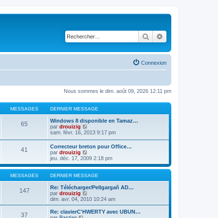
Rechercher
Recherche avancé
Connexion
Nous sommes le dim. août 09, 2026 12:11 pm
MESSAGES
DERNIER MESSAGE
Windows 8 disponible en Tamaz…
65
C
par
drouizig
o
sam. févr. 16, 2013 9:17 pm
n
s
Correcteur breton pour Office…
41
u
C
par
drouizig
l
o
jeu. déc. 17, 2009 2:18 pm
t
n
e
s
r
u
MESSAGES
DERNIER MESSAGE
l
l
e
t
Re: Télécharger/Pellgargañ AD…
147
d
e
C
par
drouizig
e
r
o
dim. avr. 04, 2010 10:24 am
r
l
n
n
e
s
Re: clavierC'HWERTY avec UBUN…
i
37
d
u
C
par
Bastian