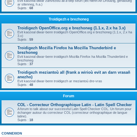
Evit kaozeal diwar zanvezioù all a-bep seurt (lec'hienn An Drouizig, geriaoueg
ar stlenneg, h.a.)
Sujets :
68
Troidigezh e brezhoneg
Troidigezh OpenOffice.org e brezhoneg (1.1.x, 2.x ha 3.x)
Evit kaozeal diwar-benn troidigezh OpenOffice.org e brezhoneg (1.1.x, 2.x ha
3.x)
Sujets :
59
Troidigezh Mozilla Firefox ha Mozilla Thunderbird e
brezhoneg
Evit kaozeal diwar-benn troidigezh Mozilla Firefox ha Mozilla Thunderbird e
brezhoneg
Sujets :
37
Troidigezh meziantoù all (frank a wirioù evit an darn vrasañ
anezho)
Evit kaozeal diwar-benn troidigezh ar meziantoù dre-vras
Sujets :
48
Forum
COL - Correcteur Orthographique Latin - Latin Spell Checker
A forum to talk about our successful Latin Spell Checker COL. Un forum pour
échanger autour du correcteur COL (correcteur orthographique de langue
latine).
Sujets :
18
CONNEXION