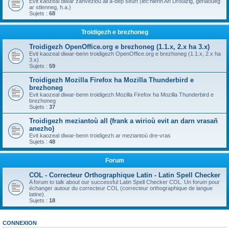
Evit kaozeal diwar zanvezioù all a-bep seurt (lec'hienn An Drouizig, geriaoueg
ar stlenneg, h.a.)
Sujets :
68
Troidigezh e brezhoneg
Troidigezh OpenOffice.org e brezhoneg (1.1.x, 2.x ha 3.x)
Evit kaozeal diwar-benn troidigezh OpenOffice.org e brezhoneg (1.1.x, 2.x ha
3.x)
Sujets :
59
Troidigezh Mozilla Firefox ha Mozilla Thunderbird e
brezhoneg
Evit kaozeal diwar-benn troidigezh Mozilla Firefox ha Mozilla Thunderbird e
brezhoneg
Sujets :
37
Troidigezh meziantoù all (frank a wirioù evit an darn vrasañ
anezho)
Evit kaozeal diwar-benn troidigezh ar meziantoù dre-vras
Sujets :
48
Forum
COL - Correcteur Orthographique Latin - Latin Spell Checker
A forum to talk about our successful Latin Spell Checker COL. Un forum pour
échanger autour du correcteur COL (correcteur orthographique de langue
latine).
Sujets :
18
CONNEXION