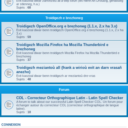
Evit kaozeal diwar zanvezioù all a-bep seurt (lec'hienn An Drouizig, geriaoueg
ar stlenneg, h.a.)
Sujets :
68
Troidigezh e brezhoneg
Troidigezh OpenOffice.org e brezhoneg (1.1.x, 2.x ha 3.x)
Evit kaozeal diwar-benn troidigezh OpenOffice.org e brezhoneg (1.1.x, 2.x ha
3.x)
Sujets :
59
Troidigezh Mozilla Firefox ha Mozilla Thunderbird e
brezhoneg
Evit kaozeal diwar-benn troidigezh Mozilla Firefox ha Mozilla Thunderbird e
brezhoneg
Sujets :
37
Troidigezh meziantoù all (frank a wirioù evit an darn vrasañ
anezho)
Evit kaozeal diwar-benn troidigezh ar meziantoù dre-vras
Sujets :
48
Forum
COL - Correcteur Orthographique Latin - Latin Spell Checker
A forum to talk about our successful Latin Spell Checker COL. Un forum pour
échanger autour du correcteur COL (correcteur orthographique de langue
latine).
Sujets :
18
CONNEXION