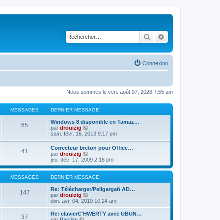
Rechercher
Recherche avancé
Connexion
Nous sommes le ven. août 07, 2026 7:55 am
MESSAGES
DERNIER MESSAGE
Windows 8 disponible en Tamaz…
65
C
par
drouizig
o
sam. févr. 16, 2013 9:17 pm
n
s
Correcteur breton pour Office…
41
u
C
par
drouizig
l
o
jeu. déc. 17, 2009 2:18 pm
t
n
e
s
r
u
MESSAGES
DERNIER MESSAGE
l
l
e
t
Re: Télécharger/Pellgargañ AD…
147
d
e
C
par
drouizig
e
r
o
dim. avr. 04, 2010 10:24 am
r
l
n
n
e
s
Re: clavierC'HWERTY avec UBUN…
i
37
d
u
C
par
Bastian