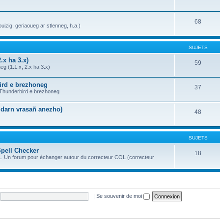
68
uizig, geriaoueg ar stlenneg, h.a.)
SUJETS
.x ha 3.x)
59
g (1.1.x, 2.x ha 3.x)
bird e brezhoneg
37
a Thunderbird e brezhoneg
n darn vrasañ anezho)
48
SUJETS
Spell Checker
18
OL. Un forum pour échanger autour du correcteur COL (correcteur
|
Se souvenir de moi