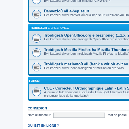
Evit kaozeal diwar-benn ar c'hlavier C'HWERTY
Danvezioù all a-bep seurt
Evit kaozeal diwar zanvezioù all a-bep seurt (lec'hienn An Dro
TROIDIGEZH E BREZHONEG
Troidigezh OpenOffice.org e brezhoneg (1.1.x, 2
Evit kaozeal diwar-benn troidigezh OpenOffice.org e brezhone
Troidigezh Mozilla Firefox ha Mozilla Thunder
Evit kaozeal diwar-benn troidigezh Mozilla Firefox ha Mozill
Troidigezh meziantoù all (frank a wirioù evit a
Evit kaozeal diwar-benn troidigezh ar meziantoù dre-vras
FORUM
COL - Correcteur Orthographique Latin - Latin 
A forum to talk about our successful Latin Spell Checker C
orthographique de langue latine).
CONNEXION
Nom d’utilisateur :
Mot de passe :
QUI EST EN LIGNE ?