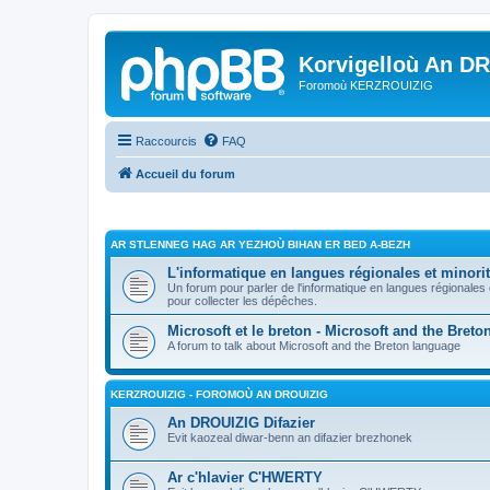
Korvigelloù An D
Foromoù KERZROUIZIG
Raccourcis
FAQ
Accueil du forum
AR STLENNEG HAG AR YEZHOÙ BIHAN ER BED A-BEZH
L'informatique en langues régionales et minorit
Un forum pour parler de l'informatique en langues régionales
pour collecter les dépêches.
Microsoft et le breton - Microsoft and the Bret
A forum to talk about Microsoft and the Breton language
KERZROUIZIG - FOROMOÙ AN DROUIZIG
An DROUIZIG Difazier
Evit kaozeal diwar-benn an difazier brezhonek
Ar c'hlavier C'HWERTY