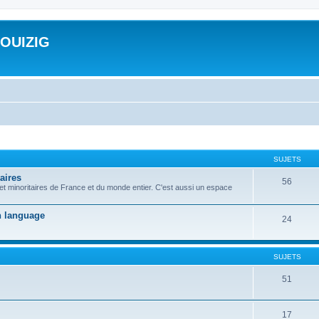
ROUIZIG
SUJETS
aires
56
 et minoritaires de France et du monde entier. C'est aussi un espace
on language
24
SUJETS
51
17