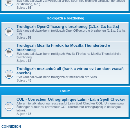
Evit kaozeal diwar zanvezioù all a-bep seurt (lec'hienn An Drouizig, geriaoueg
ar stlenneg, h.a.)
Sujets :
68
Troidigezh e brezhoneg
Troidigezh OpenOffice.org e brezhoneg (1.1.x, 2.x ha 3.x)
Evit kaozeal diwar-benn troidigezh OpenOffice.org e brezhoneg (1.1.x, 2.x ha
3.x)
Sujets :
59
Troidigezh Mozilla Firefox ha Mozilla Thunderbird e
brezhoneg
Evit kaozeal diwar-benn troidigezh Mozilla Firefox ha Mozilla Thunderbird e
brezhoneg
Sujets :
37
Troidigezh meziantoù all (frank a wirioù evit an darn vrasañ
anezho)
Evit kaozeal diwar-benn troidigezh ar meziantoù dre-vras
Sujets :
48
Forum
COL - Correcteur Orthographique Latin - Latin Spell Checker
A forum to talk about our successful Latin Spell Checker COL. Un forum pour
échanger autour du correcteur COL (correcteur orthographique de langue
latine).
Sujets :
18
CONNEXION