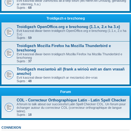
Evit kaozeal diwar zanvezioù all a-bep seurt (lec'hienn An Drouizig, geriaoueg
ar stlenneg, h.a.)
Sujets :
68
Troidigezh e brezhoneg
Troidigezh OpenOffice.org e brezhoneg (1.1.x, 2.x ha 3.x)
Evit kaozeal diwar-benn troidigezh OpenOffice.org e brezhoneg (1.1.x, 2.x ha
3.x)
Sujets :
59
Troidigezh Mozilla Firefox ha Mozilla Thunderbird e
brezhoneg
Evit kaozeal diwar-benn troidigezh Mozilla Firefox ha Mozilla Thunderbird e
brezhoneg
Sujets :
37
Troidigezh meziantoù all (frank a wirioù evit an darn vrasañ
anezho)
Evit kaozeal diwar-benn troidigezh ar meziantoù dre-vras
Sujets :
48
Forum
COL - Correcteur Orthographique Latin - Latin Spell Checker
A forum to talk about our successful Latin Spell Checker COL. Un forum pour
échanger autour du correcteur COL (correcteur orthographique de langue
latine).
Sujets :
18
CONNEXION