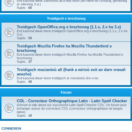
Evit kaozeal diwar zanvezioù all a-bep seurt (lec'hienn An Drouizig, geriaoueg
ar stlenneg, h.a.)
Sujets :
68
Troidigezh e brezhoneg
Troidigezh OpenOffice.org e brezhoneg (1.1.x, 2.x ha 3.x)
Evit kaozeal diwar-benn troidigezh OpenOffice.org e brezhoneg (1.1.x, 2.x ha
3.x)
Sujets :
59
Troidigezh Mozilla Firefox ha Mozilla Thunderbird e
brezhoneg
Evit kaozeal diwar-benn troidigezh Mozilla Firefox ha Mozilla Thunderbird e
brezhoneg
Sujets :
37
Troidigezh meziantoù all (frank a wirioù evit an darn vrasañ
anezho)
Evit kaozeal diwar-benn troidigezh ar meziantoù dre-vras
Sujets :
48
Forum
COL - Correcteur Orthographique Latin - Latin Spell Checker
A forum to talk about our successful Latin Spell Checker COL. Un forum pour
échanger autour du correcteur COL (correcteur orthographique de langue
latine).
Sujets :
18
CONNEXION