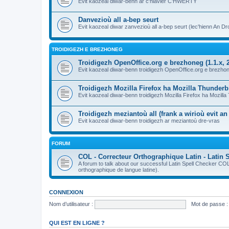
Evit kaozeal diwar-benn ar c'hlavier C'HWERTY
Danvezioù all a-bep seurt
Evit kaozeal diwar zanvezioù all a-bep seurt (lec'hienn An Dro
TROIDIGEZH E BREZHONEG
Troidigezh OpenOffice.org e brezhoneg (1.1.x, 2
Evit kaozeal diwar-benn troidigezh OpenOffice.org e brezhone
Troidigezh Mozilla Firefox ha Mozilla Thunder
Evit kaozeal diwar-benn troidigezh Mozilla Firefox ha Mozill
Troidigezh meziantoù all (frank a wirioù evit a
Evit kaozeal diwar-benn troidigezh ar meziantoù dre-vras
FORUM
COL - Correcteur Orthographique Latin - Latin 
A forum to talk about our successful Latin Spell Checker C
orthographique de langue latine).
CONNEXION
Nom d’utilisateur :
Mot de passe :
QUI EST EN LIGNE ?