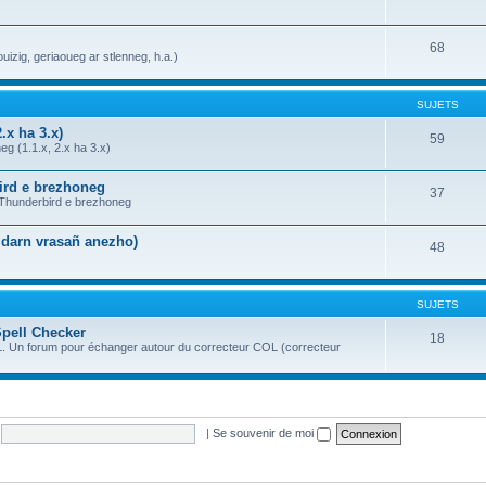
68
uizig, geriaoueg ar stlenneg, h.a.)
SUJETS
.x ha 3.x)
59
g (1.1.x, 2.x ha 3.x)
bird e brezhoneg
37
a Thunderbird e brezhoneg
n darn vrasañ anezho)
48
SUJETS
Spell Checker
18
OL. Un forum pour échanger autour du correcteur COL (correcteur
|
Se souvenir de moi