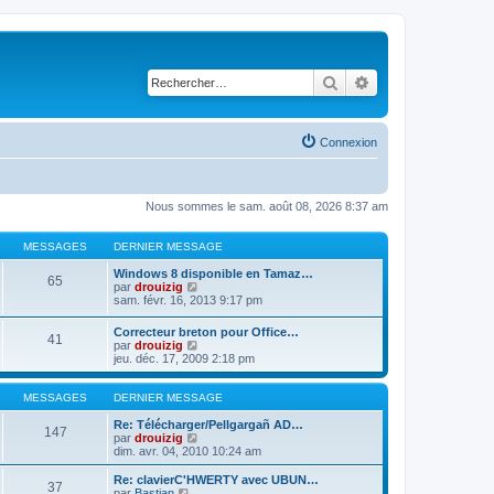
Rechercher
Recherche avancé
Connexion
Nous sommes le sam. août 08, 2026 8:37 am
MESSAGES
DERNIER MESSAGE
Windows 8 disponible en Tamaz…
65
C
par
drouizig
o
sam. févr. 16, 2013 9:17 pm
n
s
Correcteur breton pour Office…
41
u
C
par
drouizig
l
o
jeu. déc. 17, 2009 2:18 pm
t
n
e
s
r
u
MESSAGES
DERNIER MESSAGE
l
l
e
t
Re: Télécharger/Pellgargañ AD…
147
d
e
C
par
drouizig
e
r
o
dim. avr. 04, 2010 10:24 am
r
l
n
n
e
s
Re: clavierC'HWERTY avec UBUN…
i
37
d
u
C
par
Bastian