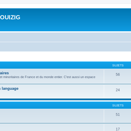
ROUIZIG
SUJETS
aires
56
 et minoritaires de France et du monde entier. C'est aussi un espace
on language
24
SUJETS
51
17