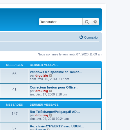
Rechercher
Recherche avancé
Connexion
Nous sommes le ven. août 07, 2026 11:09 am
MESSAGES
DERNIER MESSAGE
Windows 8 disponible en Tamaz…
65
C
par
drouizig
o
sam. févr. 16, 2013 9:17 pm
n
s
Correcteur breton pour Office…
41
u
C
par
drouizig
l
o
jeu. déc. 17, 2009 2:18 pm
t
n
e
s
r
u
MESSAGES
DERNIER MESSAGE
l
l
e
t
Re: Télécharger/Pellgargañ AD…
147
d
e
C
par
drouizig
e
r
o
dim. avr. 04, 2010 10:24 am
r
l
n
n
e
s
Re: clavierC'HWERTY avec UBUN…
i
37
d
u
C
par
Bastian