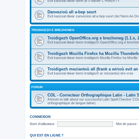
Evit kaozeal diwar-benn ar c'hlavier C'HWERTY
Danvezioù all a-bep seurt
Evit kaozeal diwar zanvezioù all a-bep seurt (lec'hienn An Dro
TROIDIGEZH E BREZHONEG
Troidigezh OpenOffice.org e brezhoneg (1.1.x, 2
Evit kaozeal diwar-benn troidigezh OpenOffice.org e brezhone
Troidigezh Mozilla Firefox ha Mozilla Thunder
Evit kaozeal diwar-benn troidigezh Mozilla Firefox ha Mozill
Troidigezh meziantoù all (frank a wirioù evit a
Evit kaozeal diwar-benn troidigezh ar meziantoù dre-vras
FORUM
COL - Correcteur Orthographique Latin - Latin 
A forum to talk about our successful Latin Spell Checker C
orthographique de langue latine).
CONNEXION
Nom d’utilisateur :
Mot de passe :
QUI EST EN LIGNE ?