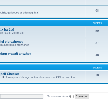
68
uizig, geriaoueg ar stlenneg, h.a.)
SUJETS
.x ha 3.x)
59
g (1.1.x, 2.x ha 3.x)
bird e brezhoneg
37
a Thunderbird e brezhoneg
n darn vrasañ anezho)
48
SUJETS
Spell Checker
18
OL. Un forum pour échanger autour du correcteur COL (correcteur
|
Se souvenir de moi