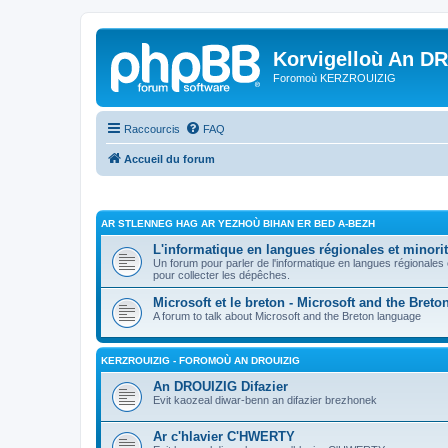
Korvigelloù An D
Foromoù KERZROUIZIG
Raccourcis
FAQ
Accueil du forum
AR STLENNEG HAG AR YEZHOÙ BIHAN ER BED A-BEZH
L'informatique en langues régionales et minorit
Un forum pour parler de l'informatique en langues régionales
pour collecter les dépêches.
Microsoft et le breton - Microsoft and the Bret
A forum to talk about Microsoft and the Breton language
KERZROUIZIG - FOROMOÙ AN DROUIZIG
An DROUIZIG Difazier
Evit kaozeal diwar-benn an difazier brezhonek
Ar c'hlavier C'HWERTY