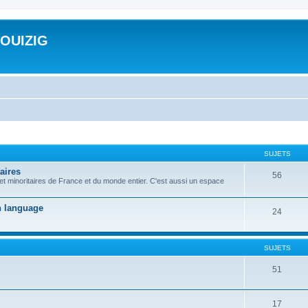
ROUIZIG
SUJETS
aires
56
 et minoritaires de France et du monde entier. C'est aussi un espace
on language
24
SUJETS
51
17