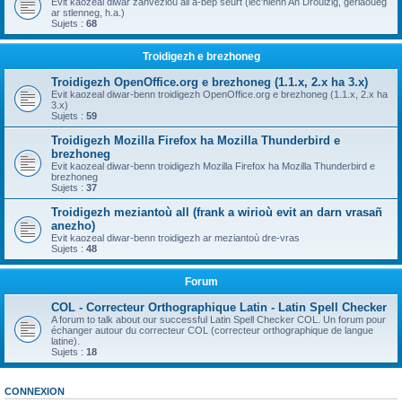
Evit kaozeal diwar zanvezioù all a-bep seurt (lec'hienn An Drouizig, geriaoueg
ar stlenneg, h.a.)
Sujets :
68
Troidigezh e brezhoneg
Troidigezh OpenOffice.org e brezhoneg (1.1.x, 2.x ha 3.x)
Evit kaozeal diwar-benn troidigezh OpenOffice.org e brezhoneg (1.1.x, 2.x ha
3.x)
Sujets :
59
Troidigezh Mozilla Firefox ha Mozilla Thunderbird e
brezhoneg
Evit kaozeal diwar-benn troidigezh Mozilla Firefox ha Mozilla Thunderbird e
brezhoneg
Sujets :
37
Troidigezh meziantoù all (frank a wirioù evit an darn vrasañ
anezho)
Evit kaozeal diwar-benn troidigezh ar meziantoù dre-vras
Sujets :
48
Forum
COL - Correcteur Orthographique Latin - Latin Spell Checker
A forum to talk about our successful Latin Spell Checker COL. Un forum pour
échanger autour du correcteur COL (correcteur orthographique de langue
latine).
Sujets :
18
CONNEXION