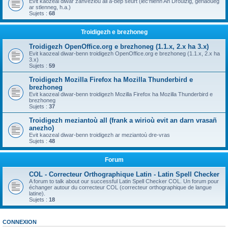
Evit kaozeal diwar zanvezioù all a-bep seurt (lec'hienn An Drouizig, geriaoueg
ar stlenneg, h.a.)
Sujets :
68
Troidigezh e brezhoneg
Troidigezh OpenOffice.org e brezhoneg (1.1.x, 2.x ha 3.x)
Evit kaozeal diwar-benn troidigezh OpenOffice.org e brezhoneg (1.1.x, 2.x ha
3.x)
Sujets :
59
Troidigezh Mozilla Firefox ha Mozilla Thunderbird e
brezhoneg
Evit kaozeal diwar-benn troidigezh Mozilla Firefox ha Mozilla Thunderbird e
brezhoneg
Sujets :
37
Troidigezh meziantoù all (frank a wirioù evit an darn vrasañ
anezho)
Evit kaozeal diwar-benn troidigezh ar meziantoù dre-vras
Sujets :
48
Forum
COL - Correcteur Orthographique Latin - Latin Spell Checker
A forum to talk about our successful Latin Spell Checker COL. Un forum pour
échanger autour du correcteur COL (correcteur orthographique de langue
latine).
Sujets :
18
CONNEXION