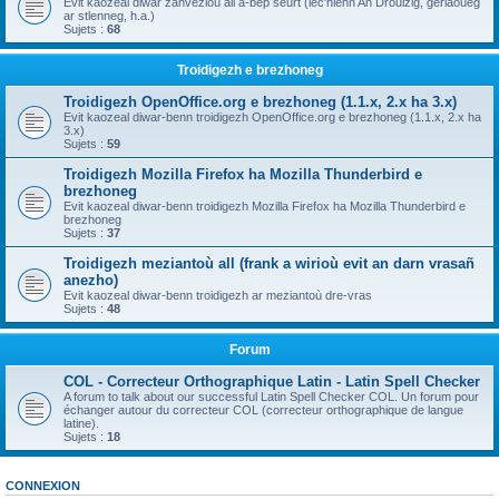
Evit kaozeal diwar zanvezioù all a-bep seurt (lec'hienn An Drouizig, geriaoueg
ar stlenneg, h.a.)
Sujets :
68
Troidigezh e brezhoneg
Troidigezh OpenOffice.org e brezhoneg (1.1.x, 2.x ha 3.x)
Evit kaozeal diwar-benn troidigezh OpenOffice.org e brezhoneg (1.1.x, 2.x ha
3.x)
Sujets :
59
Troidigezh Mozilla Firefox ha Mozilla Thunderbird e
brezhoneg
Evit kaozeal diwar-benn troidigezh Mozilla Firefox ha Mozilla Thunderbird e
brezhoneg
Sujets :
37
Troidigezh meziantoù all (frank a wirioù evit an darn vrasañ
anezho)
Evit kaozeal diwar-benn troidigezh ar meziantoù dre-vras
Sujets :
48
Forum
COL - Correcteur Orthographique Latin - Latin Spell Checker
A forum to talk about our successful Latin Spell Checker COL. Un forum pour
échanger autour du correcteur COL (correcteur orthographique de langue
latine).
Sujets :
18
CONNEXION