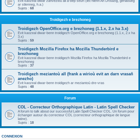
Evit kaozeal diwar zanvezioù all a-bep seurt (lec'hienn An Drouizig, geriaoueg
ar stlenneg, h.a.)
Sujets :
68
Troidigezh e brezhoneg
Troidigezh OpenOffice.org e brezhoneg (1.1.x, 2.x ha 3.x)
Evit kaozeal diwar-benn troidigezh OpenOffice.org e brezhoneg (1.1.x, 2.x ha
3.x)
Sujets :
59
Troidigezh Mozilla Firefox ha Mozilla Thunderbird e
brezhoneg
Evit kaozeal diwar-benn troidigezh Mozilla Firefox ha Mozilla Thunderbird e
brezhoneg
Sujets :
37
Troidigezh meziantoù all (frank a wirioù evit an darn vrasañ
anezho)
Evit kaozeal diwar-benn troidigezh ar meziantoù dre-vras
Sujets :
48
Forum
COL - Correcteur Orthographique Latin - Latin Spell Checker
A forum to talk about our successful Latin Spell Checker COL. Un forum pour
échanger autour du correcteur COL (correcteur orthographique de langue
latine).
Sujets :
18
CONNEXION