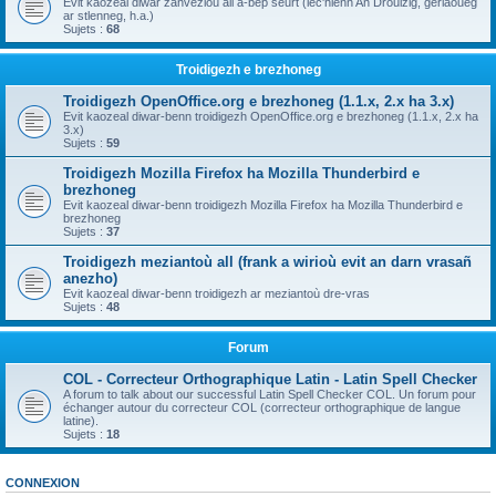
Evit kaozeal diwar zanvezioù all a-bep seurt (lec'hienn An Drouizig, geriaoueg
ar stlenneg, h.a.)
Sujets :
68
Troidigezh e brezhoneg
Troidigezh OpenOffice.org e brezhoneg (1.1.x, 2.x ha 3.x)
Evit kaozeal diwar-benn troidigezh OpenOffice.org e brezhoneg (1.1.x, 2.x ha
3.x)
Sujets :
59
Troidigezh Mozilla Firefox ha Mozilla Thunderbird e
brezhoneg
Evit kaozeal diwar-benn troidigezh Mozilla Firefox ha Mozilla Thunderbird e
brezhoneg
Sujets :
37
Troidigezh meziantoù all (frank a wirioù evit an darn vrasañ
anezho)
Evit kaozeal diwar-benn troidigezh ar meziantoù dre-vras
Sujets :
48
Forum
COL - Correcteur Orthographique Latin - Latin Spell Checker
A forum to talk about our successful Latin Spell Checker COL. Un forum pour
échanger autour du correcteur COL (correcteur orthographique de langue
latine).
Sujets :
18
CONNEXION