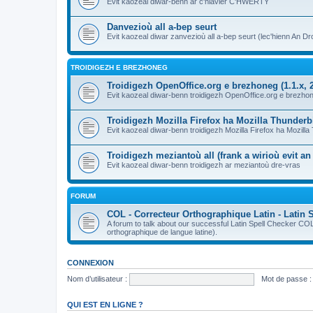
Evit kaozeal diwar-benn ar c'hlavier C'HWERTY
Danvezioù all a-bep seurt
Evit kaozeal diwar zanvezioù all a-bep seurt (lec'hienn An Dro
TROIDIGEZH E BREZHONEG
Troidigezh OpenOffice.org e brezhoneg (1.1.x, 2
Evit kaozeal diwar-benn troidigezh OpenOffice.org e brezhone
Troidigezh Mozilla Firefox ha Mozilla Thunder
Evit kaozeal diwar-benn troidigezh Mozilla Firefox ha Mozill
Troidigezh meziantoù all (frank a wirioù evit a
Evit kaozeal diwar-benn troidigezh ar meziantoù dre-vras
FORUM
COL - Correcteur Orthographique Latin - Latin 
A forum to talk about our successful Latin Spell Checker C
orthographique de langue latine).
CONNEXION
Nom d’utilisateur :
Mot de passe :
QUI EST EN LIGNE ?