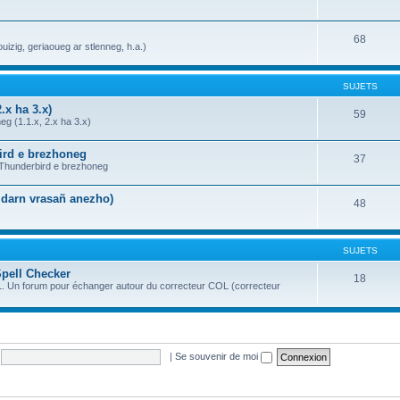
68
uizig, geriaoueg ar stlenneg, h.a.)
SUJETS
.x ha 3.x)
59
g (1.1.x, 2.x ha 3.x)
bird e brezhoneg
37
a Thunderbird e brezhoneg
n darn vrasañ anezho)
48
SUJETS
Spell Checker
18
OL. Un forum pour échanger autour du correcteur COL (correcteur
|
Se souvenir de moi