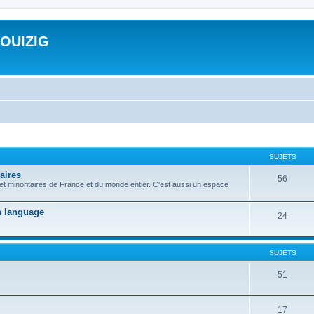
ROUIZIG
SUJETS
aires
56
 et minoritaires de France et du monde entier. C'est aussi un espace
on language
24
SUJETS
51
17