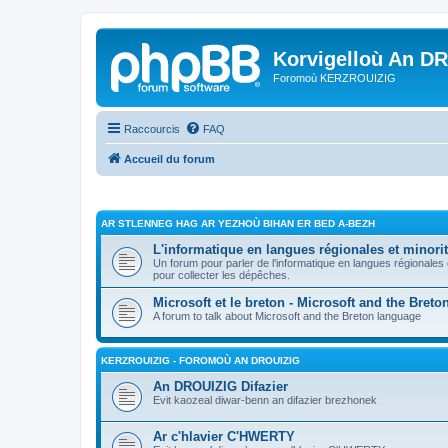
Korvigelloù An D
Foromoù KERZROUIZIG
Raccourcis
FAQ
Accueil du forum
AR STLENNEG HAG AR YEZHOÙ BIHAN ER BED A-BEZH
L'informatique en langues régionales et minorit
Un forum pour parler de l'informatique en langues régionales
pour collecter les dépêches.
Microsoft et le breton - Microsoft and the Bret
A forum to talk about Microsoft and the Breton language
KERZROUIZIG - FOROMOÙ AN DROUIZIG
An DROUIZIG Difazier
Evit kaozeal diwar-benn an difazier brezhonek
Ar c'hlavier C'HWERTY