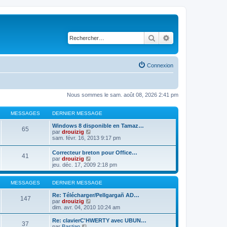
Rechercher
Recherche avancé
Connexion
Nous sommes le sam. août 08, 2026 2:41 pm
MESSAGES
DERNIER MESSAGE
Windows 8 disponible en Tamaz…
65
C
par
drouizig
o
sam. févr. 16, 2013 9:17 pm
n
s
Correcteur breton pour Office…
41
u
C
par
drouizig
l
o
jeu. déc. 17, 2009 2:18 pm
t
n
e
s
r
u
MESSAGES
DERNIER MESSAGE
l
l
e
t
Re: Télécharger/Pellgargañ AD…
147
d
e
C
par
drouizig
e
r
o
dim. avr. 04, 2010 10:24 am
r
l
n
n
e
s
Re: clavierC'HWERTY avec UBUN…
i
37
d
u
C
par
Bastian