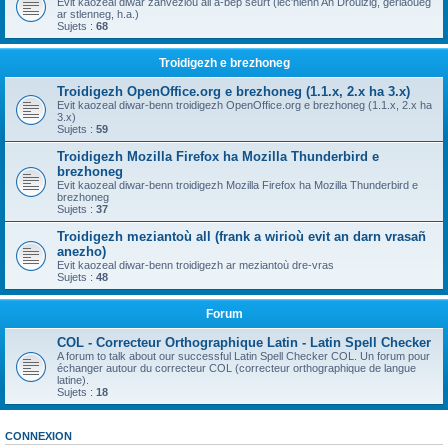
Evit kaozeal diwar zanvezioù all a-bep seurt (lec'hienn An Drouizig, geriaoueg
ar stlenneg, h.a.)
Sujets :
68
Troidigezh e brezhoneg
Troidigezh OpenOffice.org e brezhoneg (1.1.x, 2.x ha 3.x)
Evit kaozeal diwar-benn troidigezh OpenOffice.org e brezhoneg (1.1.x, 2.x ha
3.x)
Sujets :
59
Troidigezh Mozilla Firefox ha Mozilla Thunderbird e
brezhoneg
Evit kaozeal diwar-benn troidigezh Mozilla Firefox ha Mozilla Thunderbird e
brezhoneg
Sujets :
37
Troidigezh meziantoù all (frank a wirioù evit an darn vrasañ
anezho)
Evit kaozeal diwar-benn troidigezh ar meziantoù dre-vras
Sujets :
48
Forum
COL - Correcteur Orthographique Latin - Latin Spell Checker
A forum to talk about our successful Latin Spell Checker COL. Un forum pour
échanger autour du correcteur COL (correcteur orthographique de langue
latine).
Sujets :
18
CONNEXION