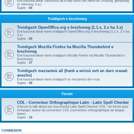
Evit kaozeal diwar zanvezioù all a-bep seurt (lec'hienn An Drouizig, geriaoueg
ar stlenneg, h.a.)
Sujets :
68
Troidigezh e brezhoneg
Troidigezh OpenOffice.org e brezhoneg (1.1.x, 2.x ha 3.x)
Evit kaozeal diwar-benn troidigezh OpenOffice.org e brezhoneg (1.1.x, 2.x ha
3.x)
Sujets :
59
Troidigezh Mozilla Firefox ha Mozilla Thunderbird e
brezhoneg
Evit kaozeal diwar-benn troidigezh Mozilla Firefox ha Mozilla Thunderbird e
brezhoneg
Sujets :
37
Troidigezh meziantoù all (frank a wirioù evit an darn vrasañ
anezho)
Evit kaozeal diwar-benn troidigezh ar meziantoù dre-vras
Sujets :
48
Forum
COL - Correcteur Orthographique Latin - Latin Spell Checker
A forum to talk about our successful Latin Spell Checker COL. Un forum pour
échanger autour du correcteur COL (correcteur orthographique de langue
latine).
Sujets :
18
CONNEXION