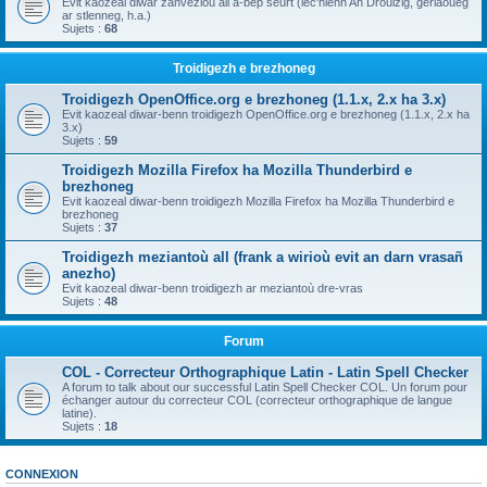
Evit kaozeal diwar zanvezioù all a-bep seurt (lec'hienn An Drouizig, geriaoueg
ar stlenneg, h.a.)
Sujets :
68
Troidigezh e brezhoneg
Troidigezh OpenOffice.org e brezhoneg (1.1.x, 2.x ha 3.x)
Evit kaozeal diwar-benn troidigezh OpenOffice.org e brezhoneg (1.1.x, 2.x ha
3.x)
Sujets :
59
Troidigezh Mozilla Firefox ha Mozilla Thunderbird e
brezhoneg
Evit kaozeal diwar-benn troidigezh Mozilla Firefox ha Mozilla Thunderbird e
brezhoneg
Sujets :
37
Troidigezh meziantoù all (frank a wirioù evit an darn vrasañ
anezho)
Evit kaozeal diwar-benn troidigezh ar meziantoù dre-vras
Sujets :
48
Forum
COL - Correcteur Orthographique Latin - Latin Spell Checker
A forum to talk about our successful Latin Spell Checker COL. Un forum pour
échanger autour du correcteur COL (correcteur orthographique de langue
latine).
Sujets :
18
CONNEXION